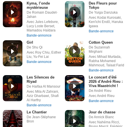
Kyma, l’onde
Des Fleurs pour
mystérieuse
Tokyo
De Romain Daudet-
De Yuiga Danzuka
Jahan
Avec Kodai Kurosaki,
Avec Jules Lefebvre,
Ken'ichi Endô, Haruka
Lucy Loste Berset,
Igawa
Mamadou Haïdara
Bande-annonce
Bande-annonce
Girl
Cotton Queen
De Shu Qi
De Suzannah
Mirghani
Avec Roy Chiu, Esther
Liu, Yu-Fei Lai
Avec Mihad Murtada,
Rabha Mohamed
Bande-annonce
Mahmoud, Talaat Farid
Bande-annonce
Les Silences de
Le concert d'été
Riyad
2026 d'André Rieu :
Viva Maastricht !
De Haifaa Al Mansour
De André Rieu
Avec Mila Al Zahrani,
Aziz Gharbawi, Shafi
Avec André Rieu
Al Harthy
Bande-annonce
Bande-annonce
Le Chantier
Jour de chasse
De Jean-Stéphane
De Annick Blanc
Bron
Avec Nahéma Ricci,
Bruno Marcil, Frédéric