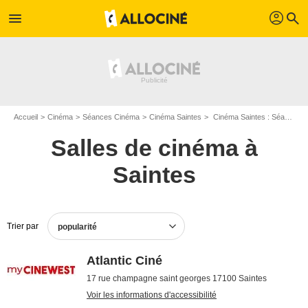
profil
menu
search
Accueil
Cinéma
Séances Cinéma
Cinéma Saintes
Cinéma Saintes : Séances cinéma et horaires
Salles de cinéma à
Saintes
Trier par
popularité
Atlantic Ciné
17 rue champagne saint georges 17100 Saintes
Voir les informations d'accessibilité