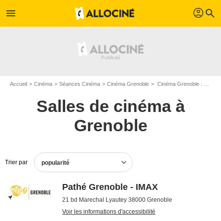
profil
menu
search
Accueil
Cinéma
Séances Cinéma
Cinéma Grenoble
Cinéma Grenoble : Séances cinéma et horaires
Salles de cinéma à
Grenoble
Trier par
popularité
Pathé Grenoble - IMAX
21 bd Marechal Lyautey 38000 Grenoble
Voir les informations d'accessibilité