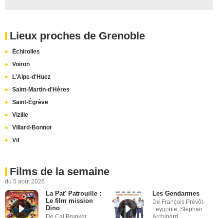
Lieux proches de Grenoble
Échirolles
Voiron
L'Alpe-d'Huez
Saint-Martin-d'Hères
Saint-Égrève
Vizille
Villard-Bonnot
Vif
Films de la semaine
du 5 août 2026
La Pat' Patrouille :
Les Gendarmes
Le film mission
De François Prévôt-
Dino
Leygonie, Stephan
De Cal Brunker
Archinard