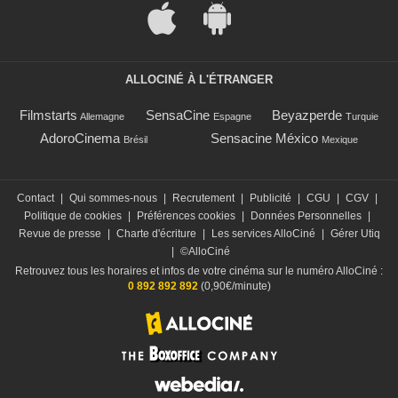
ALLOCINÉ À L'ÉTRANGER
Filmstarts
SensaCine
Beyazperde
Allemagne
Espagne
Turquie
AdoroCinema
Sensacine México
Brésil
Mexique
Contact
|
Qui sommes-nous
|
Recrutement
|
Publicité
|
CGU
|
CGV
|
Politique de cookies
|
Préférences cookies
|
Données Personnelles
|
Revue de presse
|
Charte d'écriture
|
Les services AlloCiné
|
Gérer Utiq
|
©AlloCiné
Retrouvez tous les horaires et infos de votre cinéma sur le numéro AlloCiné :
0 892 892 892
(0,90€/minute)