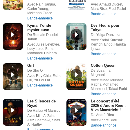
Avec Rain Janjua,
Avec Arnaud Ducret,
Carter Young,
Marc Riso, Fred Testot
Mckenna Grace
Bande-annonce
Bande-annonce
Kyma, l’onde
Des Fleurs pour
mystérieuse
Tokyo
De Romain Daudet-
De Yuiga Danzuka
Jahan
Avec Kodai Kurosaki,
Avec Jules Lefebvre,
Ken'ichi Endô, Haruka
Lucy Loste Berset,
Igawa
Mamadou Haïdara
Bande-annonce
Bande-annonce
Girl
Cotton Queen
De Shu Qi
De Suzannah
Mirghani
Avec Roy Chiu, Esther
Liu, Yu-Fei Lai
Avec Mihad Murtada,
Rabha Mohamed
Bande-annonce
Mahmoud, Talaat Farid
Bande-annonce
Les Silences de
Le concert d'été
Riyad
2026 d'André Rieu :
Viva Maastricht !
De Haifaa Al Mansour
De André Rieu
Avec Mila Al Zahrani,
Aziz Gharbawi, Shafi
Avec André Rieu
Al Harthy
Bande-annonce
Bande-annonce