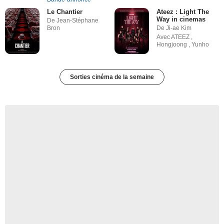
Le Chantier
Ateez : Light The
Way in cinemas
De Jean-Stéphane
Bron
De Ji-ae Kim
Avec ATEEZ ,
Hongjoong , Yunho
Sorties cinéma de la semaine