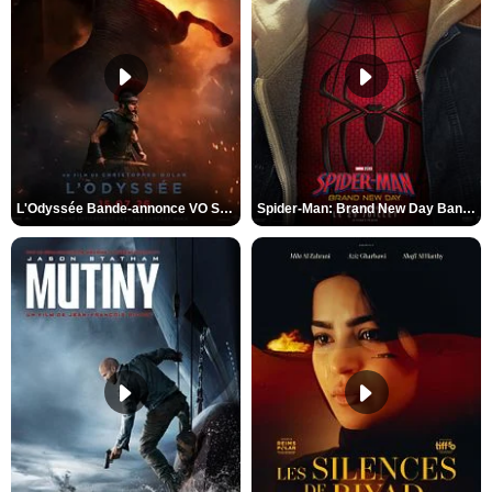
L'Odyssée Bande-annonce VO STFR
Spider-Man: Brand New Day Bande-annonce VO STFR