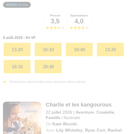
Dès 6 ans
Presse
Spectateurs
3,5
4,0
6 août 2026 - En VF
13:20
16:10
18:40
13:20
16:10
18:40
Choisissez votre horaire pour réserver votre e-ticket.
Charlie et les kangourous
22 juillet 2026
|
Aventure
,
Comédie
,
Famille
/
Australie
De
Kate Woods
Avec
Lily Whiteley
,
Ryan Corr
,
Rachel