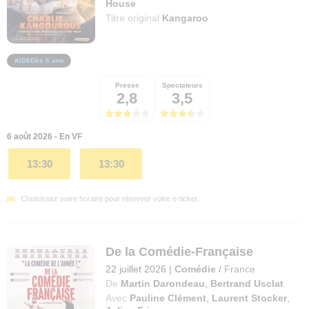
House
Titre original
Kangaroo
Dès 6 ans
Presse
Spectateurs
2,8
3,5
6 août 2026 - En VF
13:30
13:30
Choisissez votre horaire pour réserver votre e-ticket.
De la Comédie-Française
22 juillet 2026
|
Comédie
/
France
De
Martin Darondeau
,
Bertrand Usclat
Avec
Pauline Clément
,
Laurent Stocker
,