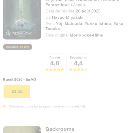
Fantastique
/
Japon
Date de reprise
20 août 2025
De
Hayao Miyazaki
Avec
Yôji Matsuda
,
Yuriko Ishida
,
Yuko
Tanaka
Titre original
Mononoke-Hime
Dès 10 ans
Presse
Spectateurs
4,8
4,4
6 août 2026 - En VO
21:15
Choisissez votre horaire pour réserver votre e-ticket.
Backrooms