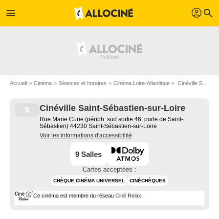
profil
menu
search
Accueil
Cinéma
Séances et horaires
Cinéma Loire-Atlantique
Cinéville Saint-Sébastien-sur-Loire à Saint-Sébastien-sur-Loire
Cinéville Saint-Sébastien-sur-Loire
Rue Marie Curie (périph. sud sortie 46, porte de Saint-
Sébastien) 44230 Saint-Sébastien-sur-Loire
Voir les informations d'accessibilité
9 Salles
Cartes acceptées :
CHÈQUE CINÉMA UNIVERSEL
CINÉCHÈQUES
Ce cinéma est membre du réseau
Ciné Relax
.