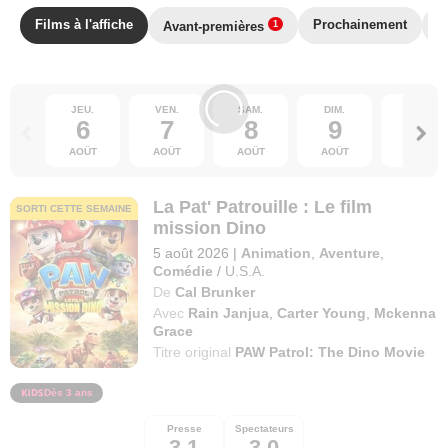
Films à l'affiche
Prochainement
T
Avant-premières
1
JEU.
VEN.
SAM.
DIM.
LUN.
6
7
8
9
10
AOÛT
AOÛT
AOÛT
AOÛT
AOÛT
La Pat' Patrouille : Le film
SORTI CETTE SEMAINE
mission Dino
5 août 2026
|
Animation
,
Aventure
,
Comédie
/
U.S.A.
De
Cal Brunker
Avec
Rain Janjua
,
Carter Young
,
Mckenna
Grace
Titre original
PAW Patrol: The Dino Movie
Dès 3 ans
Presse
Spectateurs
3,1
3,0