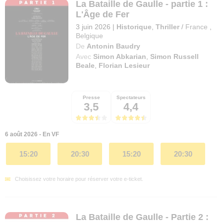
La Bataille de Gaulle - partie 1 :
L'Âge de Fer
3 juin 2026
|
Historique
,
Thriller
/
France
,
Belgique
De
Antonin Baudry
Avec
Simon Abkarian
,
Simon Russell
Beale
,
Florian Lesieur
Presse
Spectateurs
3,5
4,4
6 août 2026 - En VF
15:20
20:30
15:20
20:30
Choisissez votre horaire pour réserver votre e-ticket.
La Bataille de Gaulle - Partie 2 :