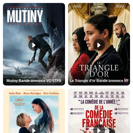
Mutiny Bande-annonce VO STFR
Le Triangle d'or Bande-annonce VF