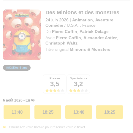
Des Minions et des monstres
24 juin 2026
|
Animation
,
Aventure
,
Comédie
/
U.S.A.
,
France
De
Pierre Coffin
,
Patrick Delage
Avec
Pierre Coffin
,
Alexandre Astier
,
Christoph Waltz
Titre original
Minions & Monsters
Dès 6 ans
Presse
Spectateurs
3,5
3,2
6 août 2026 - En VF
13:40
18:25
13:40
18:25
Choisissez votre horaire pour réserver votre e-ticket.