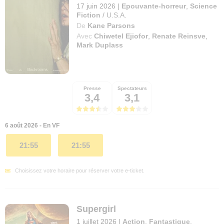
17 juin 2026
|
Epouvante-horreur
,
Science
Fiction
/
U.S.A.
De
Kane Parsons
Avec
Chiwetel Ejiofor
,
Renate Reinsve
,
Mark Duplass
Presse
Spectateurs
3,4
3,1
6 août 2026 - En VF
21:55
21:55
Choisissez votre horaire pour réserver votre e-ticket.
Supergirl
1 juillet 2026
|
Action
,
Fantastique
,