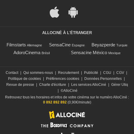
ALLOCINÉ À L'ÉTRANGER
Filmstarts
SensaCine
Beyazperde
Allemagne
Espagne
Turquie
AdoroCinema
Sensacine México
Brésil
Mexique
Contact
|
Qui sommes-nous
|
Recrutement
|
Publicité
|
CGU
|
CGV
|
Politique de cookies
|
Préférences cookies
|
Données Personnelles
|
Revue de presse
|
Charte d'écriture
|
Les services AlloCiné
|
Gérer Utiq
|
©AlloCiné
Retrouvez tous les horaires et infos de votre cinéma sur le numéro AlloCiné :
0 892 892 892
(0,90€/minute)