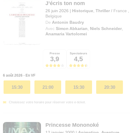
J’écris ton nom
26 juin 2026
|
Historique
,
Thriller
/
France
,
Belgique
De
Antonin Baudry
Avec
Simon Abkarian
,
Niels Schneider
,
Anamaria Vartolomei
Presse
Spectateurs
3,9
4,5
6 août 2026 - En VF
15:30
21:00
15:30
20:30
Choisissez votre horaire pour réserver votre e-ticket.
Princesse Mononoké
12 janvier 2000
|
Animation
,
Aventure
,