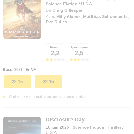
Science Fiction
/
U.S.A.
De
Craig Gillespie
Avec
Milly Alcock
,
Matthias Schoenaerts
,
Eve Ridley
Presse
Spectateurs
2,2
2,5
6 août 2026 - En VF
22:15
22:15
Choisissez votre horaire pour réserver votre e-ticket.
Disclosure Day
10 juin 2026
|
Science Fiction
,
Thriller
/
U.S.A.