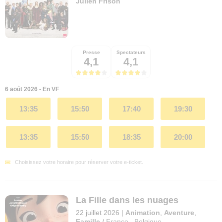
Julien Frison
Presse
Spectateurs
4,1
4,1
6 août 2026 - En VF
13:35
15:50
17:40
19:30
13:35
15:50
18:35
20:00
Choisissez votre horaire pour réserver votre e-ticket.
La Fille dans les nuages
22 juillet 2026
|
Animation
,
Aventure
,
Famille
/
France
,
Belgique