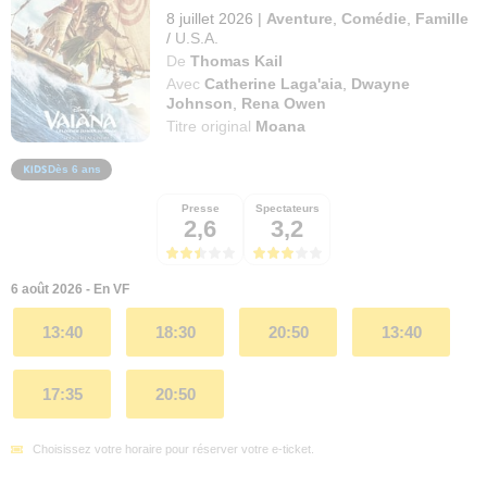
8 juillet 2026
|
Aventure
,
Comédie
,
Famille
/
U.S.A.
De
Thomas Kail
Avec
Catherine Laga'aia
,
Dwayne
Johnson
,
Rena Owen
Titre original
Moana
Dès 6 ans
Presse
Spectateurs
2,6
3,2
6 août 2026 - En VF
13:40
18:30
20:50
13:40
17:35
20:50
Choisissez votre horaire pour réserver votre e-ticket.