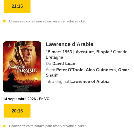
21:15
Choisissez votre horaire pour réserver votre e-ticket.
Lawrence d'Arabie
15 mars 1963
|
Aventure
,
Biopic
/
Grande-
Bretagne
De
David Lean
Avec
Peter O'Toole
,
Alec Guinness
,
Omar
Sharif
Titre original
Lawrence of Arabia
14 septembre 2026 - En VO
20:15
Choisissez votre horaire pour réserver votre e-ticket.