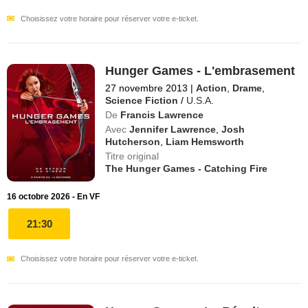
Choisissez votre horaire pour réserver votre e-ticket.
Hunger Games - L'embrasement
27 novembre 2013
|
Action
,
Drame
,
Science Fiction
/
U.S.A.
De
Francis Lawrence
Avec
Jennifer Lawrence
,
Josh
Hutcherson
,
Liam Hemsworth
Titre original
The Hunger Games - Catching Fire
16 octobre 2026 - En VF
21:30
Choisissez votre horaire pour réserver votre e-ticket.