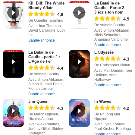
Kill Bill: The Whole
La Bataille de
Bloody Affair
Gaulle - Partie 2 :
J’écris ton nom
4,6
4,5
De Quentin Tarantino
De Antonin Baudry
Avec Uma Thurman,
David Carradine, Lucy
Avec Simon Abkarian,
Liu
Niels Schneider,
Anamaria Vartolomei
Bande-annonce
Bande-annonce
La Bataille de
L'Odyssée
Gaulle - partie 1 :
4,3
L'Âge de Fer
De Christopher Nolan
4,4
Avec Matt Damon, Tom
De Antonin Baudry
Holland, Anne
Avec Simon Abkarian,
Hathaway
Simon Russell Beale,
Bande-annonce
Florian Lesieur
Bande-annonce
Jim Queen
In Waves
4,3
4,2
De Marco Nguyen,
De Phuong Mai
Nicolas Athane
Nguyen
Avec Alex Ramires,
Avec Lyna Khoudri,
Jérémy Gillet, Shirley
Paul Kircher, Rio Vega
Souagnon
Bande-annonce