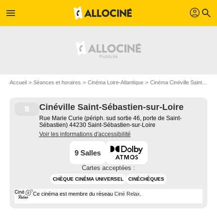
profil
menu
search
Accueil
Séances et horaires
Cinéma Loire-Atlantique
Cinéma Cinéville Saint-Sébastien-sur-Loire
Cinéville Saint-Sébastien-sur-Loire
Rue Marie Curie (périph. sud sortie 46, porte de Saint-
Sébastien) 44230 Saint-Sébastien-sur-Loire
Voir les informations d'accessibilité
9 Salles
Cartes acceptées :
CHÈQUE CINÉMA UNIVERSEL
CINÉCHÈQUES
Ce cinéma est membre du réseau
Ciné Relax
.