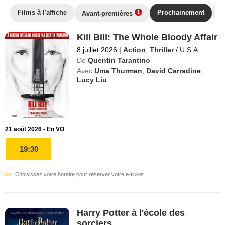
Films à l'affiche
Prochainement
T
Avant-premières
1
Kill Bill: The Whole Bloody Affair
8 juillet 2026
|
Action
,
Thriller
/
U.S.A.
De
Quentin Tarantino
Avec
Uma Thurman
,
David Carradine
,
Lucy Liu
21 août 2026 - En VO
19:30
Choisissez votre horaire pour réserver votre e-ticket.
Harry Potter à l'école des
sorciers