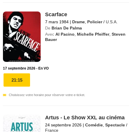
Scarface
7 mars 1984
|
Drame
,
Policier
/
U.S.A.
De
Brian De Palma
Avec
Al Pacino
,
Michelle Pfeiffer
,
Steven
Bauer
17 septembre 2026 - En VO
21:15
Choisissez votre horaire pour réserver votre e-ticket.
Artus - Le Show XXL au cinéma
24 septembre 2026
|
Comédie
,
Spectacle
/
France