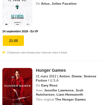
De
Artus
,
Julien Faustino
24 septembre 2026 - En VF
21:00
Choisissez votre horaire pour réserver votre e-ticket.
Hunger Games
21 mars 2012
|
Action
,
Drame
,
Science
Fiction
/
U.S.A.
De
Gary Ross
Avec
Jennifer Lawrence
,
Josh
Hutcherson
,
Liam Hemsworth
Titre original
The Hunger Games