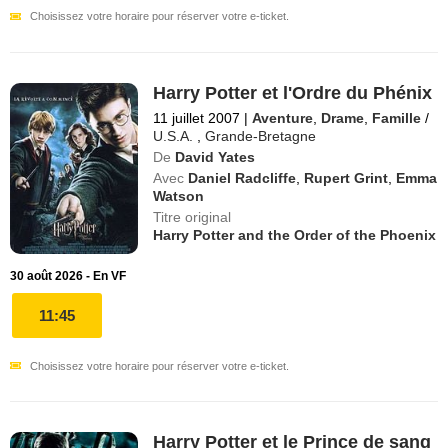
Choisissez votre horaire pour réserver votre e-ticket.
Harry Potter et l'Ordre du Phénix
11 juillet 2007
|
Aventure
,
Drame
,
Famille
/
U.S.A.
,
Grande-Bretagne
De
David Yates
Avec
Daniel Radcliffe
,
Rupert Grint
,
Emma
Watson
Titre original
Harry Potter and the Order of the Phoenix
30 août 2026 - En VF
11:45
Choisissez votre horaire pour réserver votre e-ticket.
Harry Potter et le Prince de sang