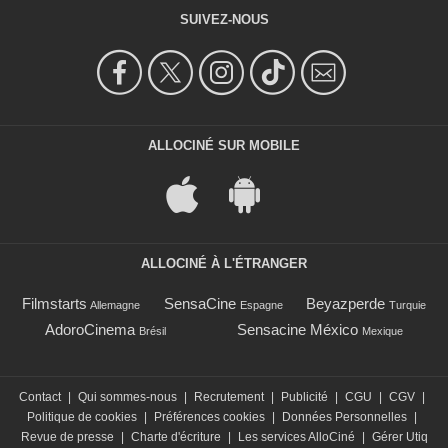
SUIVEZ-NOUS
ALLOCINÉ SUR MOBILE
ALLOCINÉ À L'ÉTRANGER
Filmstarts
SensaCine
Beyazperde
Allemagne
Espagne
Turquie
AdoroCinema
Sensacine México
Brésil
Mexique
Contact
|
Qui sommes-nous
|
Recrutement
|
Publicité
|
CGU
|
CGV
|
Politique de cookies
|
Préférences cookies
|
Données Personnelles
|
Revue de presse
|
Charte d'écriture
|
Les services AlloCiné
|
Gérer Utiq