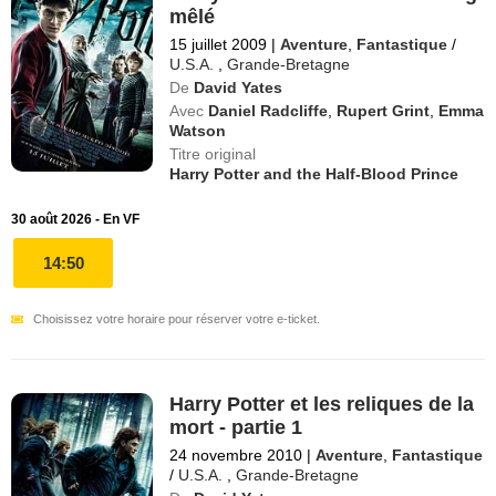
mêlé
15 juillet 2009
|
Aventure
,
Fantastique
/
U.S.A.
,
Grande-Bretagne
De
David Yates
Avec
Daniel Radcliffe
,
Rupert Grint
,
Emma
Watson
Titre original
Harry Potter and the Half-Blood Prince
30 août 2026 - En VF
14:50
Choisissez votre horaire pour réserver votre e-ticket.
Harry Potter et les reliques de la
mort - partie 1
24 novembre 2010
|
Aventure
,
Fantastique
/
U.S.A.
,
Grande-Bretagne