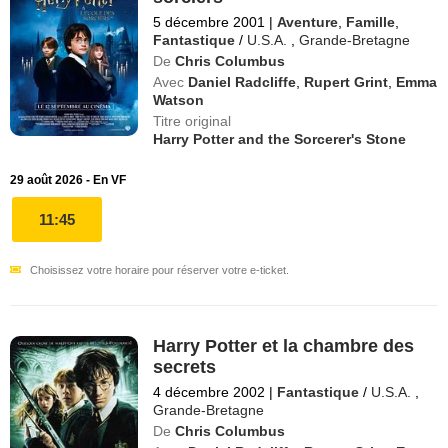
5 décembre 2001
|
Aventure
,
Famille
,
Fantastique
/
U.S.A.
,
Grande-Bretagne
De
Chris Columbus
Avec
Daniel Radcliffe
,
Rupert Grint
,
Emma
Watson
Titre original
Harry Potter and the Sorcerer's Stone
29 août 2026 - En VF
11:45
Choisissez votre horaire pour réserver votre e-ticket.
Harry Potter et la chambre des
secrets
4 décembre 2002
|
Fantastique
/
U.S.A.
,
Grande-Bretagne
De
Chris Columbus