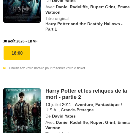
De
David Yates
Avec
Daniel Radcliffe
,
Rupert Grint
,
Emma
Watson
Titre original
Harry Potter and the Deathly Hallows -
Part 1
30 août 2026 - En VF
18:00
Choisissez votre horaire pour réserver votre e-ticket.
Harry Potter et les reliques de la
mort - partie 2
13 juillet 2011
|
Aventure
,
Fantastique
/
U.S.A.
,
Grande-Bretagne
De
David Yates
Avec
Daniel Radcliffe
,
Rupert Grint
,
Emma
Watson