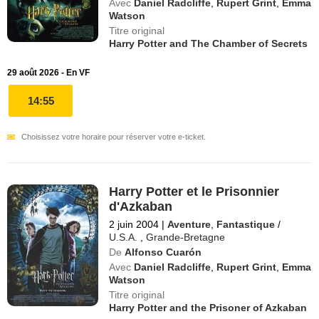
Avec
Daniel Radcliffe
,
Rupert Grint
,
Emma
Watson
Titre original
Harry Potter and The Chamber of Secrets
29 août 2026 - En VF
14:55
Choisissez votre horaire pour réserver votre e-ticket.
Harry Potter et le Prisonnier
d'Azkaban
2 juin 2004
|
Aventure
,
Fantastique
/
U.S.A.
,
Grande-Bretagne
De
Alfonso Cuarón
Avec
Daniel Radcliffe
,
Rupert Grint
,
Emma
Watson
Titre original
Harry Potter and the Prisoner of Azkaban