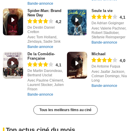
Bande-annonce
Spider-Man: Brand
Seule la vie
New Day
4,1
4,2
De Adrian Goiginger
De Destin Daniel
Avec Valerie Pachner,
Cretton
Robert Stadlober,
Avec Tom Holland,
Stefanie Reinsperger
Zendaya, Sadie Sink
Bande-annonce
Bande-annonce
De la Comédie-
Michael
Française
4,0
4,1
De Antoine Fuqua
De Martin Darondeau,
Avec Jaafar Jackson,
Bertrand Usclat
Colman Domingo, Nia
Avec Pauline Clément,
Long
Laurent Stocker, Julien
Bande-annonce
Frison
Bande-annonce
Tous les meilleurs films au ciné
Top actus ciné du mois