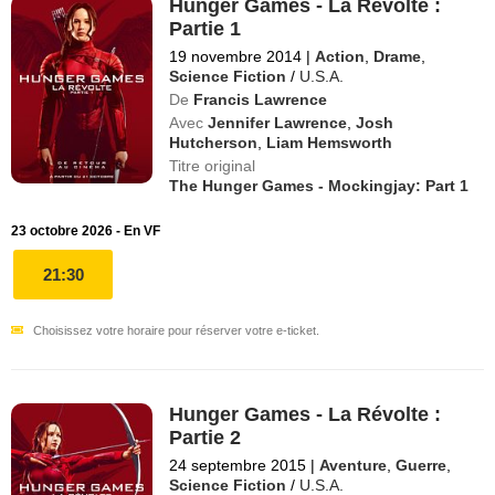
Hunger Games - La Révolte :
Partie 1
19 novembre 2014
|
Action
,
Drame
,
Science Fiction
/
U.S.A.
De
Francis Lawrence
Avec
Jennifer Lawrence
,
Josh
Hutcherson
,
Liam Hemsworth
Titre original
The Hunger Games - Mockingjay: Part 1
23 octobre 2026 - En VF
21:30
Choisissez votre horaire pour réserver votre e-ticket.
Hunger Games - La Révolte :
Partie 2
24 septembre 2015
|
Aventure
,
Guerre
,
Science Fiction
/
U.S.A.