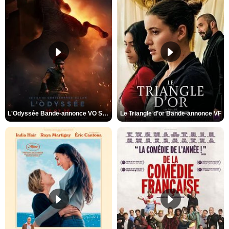
L'Odyssée Bande-annonce VO STFR
Le Triangle d'or Bande-annonce VF