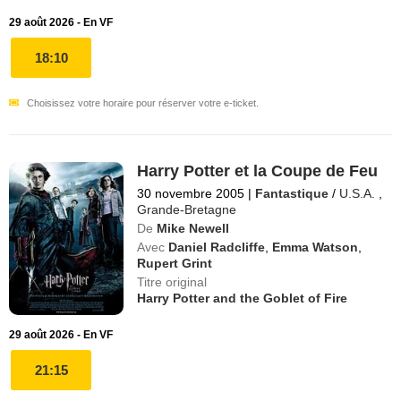
29 août 2026 - En VF
18:10
Choisissez votre horaire pour réserver votre e-ticket.
Harry Potter et la Coupe de Feu
30 novembre 2005
|
Fantastique
/
U.S.A.
,
Grande-Bretagne
De
Mike Newell
Avec
Daniel Radcliffe
,
Emma Watson
,
Rupert Grint
Titre original
Harry Potter and the Goblet of Fire
29 août 2026 - En VF
21:15