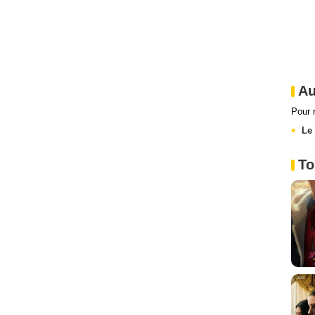
Au
Pour 
Le
To