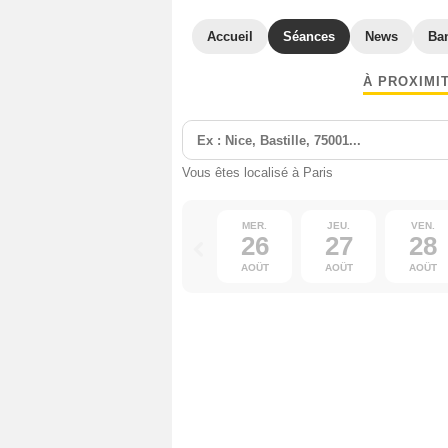
Accueil
Séances
News
Ba
À PROXIMI
Vous êtes localisé à Paris
MER.
JEU.
VEN.
26
27
28
AOÛT
AOÛT
AOÛT