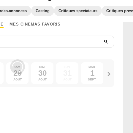
ndes-annonces
Casting
Critiques spectateurs
Critiques pres
TÉ
MES CINÉMAS FAVORIS
SAM.
DIM.
LUN.
MAR.
MER.
29
30
31
1
2
AOÛT
AOÛT
AOÛT
SEPT.
SEPT.