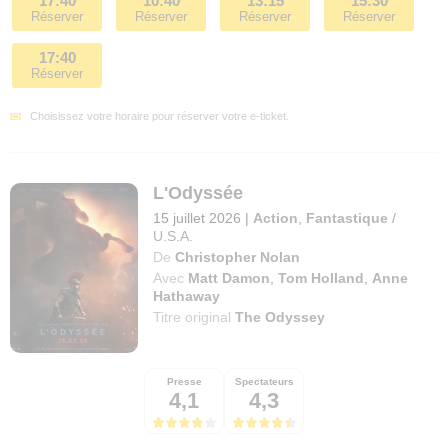
17:40
10:40
13:15
15:30
Réserver
Réserver
Réserver
Réserver
17:40
Réserver
Choisissez votre horaire pour réserver votre e-ticket.
L'Odyssée
15 juillet 2026
|
Action
,
Fantastique
/
U.S.A.
De
Christopher Nolan
Avec
Matt Damon
,
Tom Holland
,
Anne
Hathaway
Titre original
The Odyssey
Presse
Spectateurs
4,1
4,3