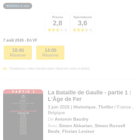
Dès 6 ans
Presse
Spectateurs
2,8
3,6
7 août 2026 - En VF
10:40
14:00
Réserver
Réserver
Choisissez votre horaire pour réserver votre e-ticket.
La Bataille de Gaulle - partie 1 :
L'Âge de Fer
3 juin 2026
|
Historique
,
Thriller
/
France
,
Belgique
De
Antonin Baudry
Avec
Simon Abkarian
,
Simon Russell
Beale
,
Florian Lesieur