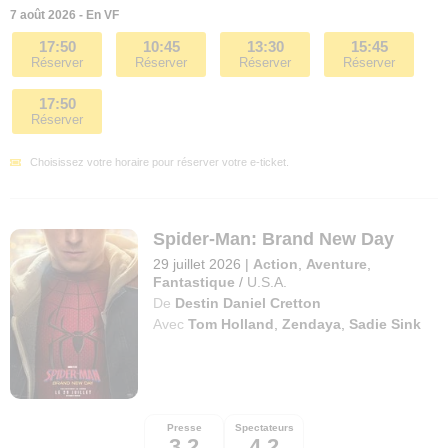
7 août 2026 - En VF
17:50
10:45
13:30
15:45
Réserver
Réserver
Réserver
Réserver
17:50
Réserver
Choisissez votre horaire pour réserver votre e-ticket.
Spider-Man: Brand New Day
29 juillet 2026
|
Action
,
Aventure
,
Fantastique
/
U.S.A.
De
Destin Daniel Cretton
Avec
Tom Holland
,
Zendaya
,
Sadie Sink
Presse
Spectateurs
3,2
4,2