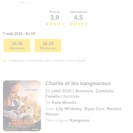
Presse
Spectateurs
3,9
4,5
7 août 2026 - En VF
10:35
16:20
Réserver
Réserver
Choisissez votre horaire pour réserver votre e-ticket.
Charlie et les kangourous
22 juillet 2026
|
Aventure
,
Comédie
,
Famille
/
Australie
De
Kate Woods
Avec
Lily Whiteley
,
Ryan Corr
,
Rachel
House
Titre original
Kangaroo