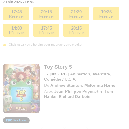
7 août 2026 - En VF
17:45
20:15
21:30
10:35
Réserver
Réserver
Réserver
Réserver
14:00
17:45
20:15
Réserver
Réserver
Réserver
Choisissez votre horaire pour réserver votre e-ticket.
Toy Story 5
17 juin 2026
|
Animation
,
Aventure
,
Comédie
/
U.S.A.
De
Andrew Stanton
,
McKenna Harris
Avec
Jean-Philippe Puymartin
,
Tom
Hanks
,
Richard Darbois
Dès 6 ans