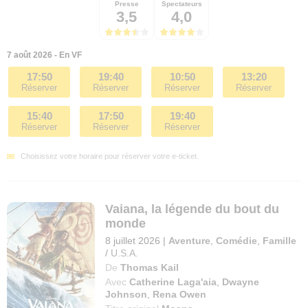
Presse
Spectateurs
3,5
4,0
7 août 2026 - En VF
17:50
19:40
10:50
13:20
Réserver
Réserver
Réserver
Réserver
15:40
17:50
19:40
Réserver
Réserver
Réserver
Choisissez votre horaire pour réserver votre e-ticket.
Vaiana, la légende du bout du
monde
8 juillet 2026
|
Aventure
,
Comédie
,
Famille
/
U.S.A.
De
Thomas Kail
Avec
Catherine Laga'aia
,
Dwayne
Johnson
,
Rena Owen