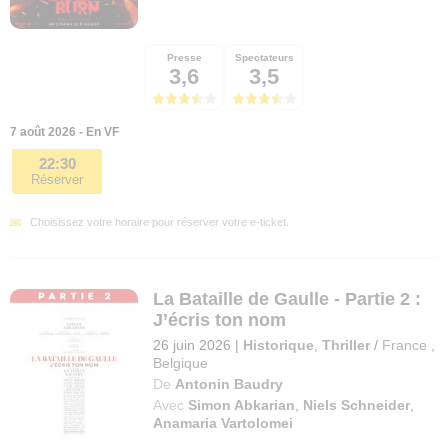
Presse
Spectateurs
3,6
3,5
7 août 2026 - En VF
22:30
Réserver
Choisissez votre horaire pour réserver votre e-ticket.
La Bataille de Gaulle - Partie 2 :
J’écris ton nom
26 juin 2026
|
Historique
,
Thriller
/
France
,
Belgique
De
Antonin Baudry
Avec
Simon Abkarian
,
Niels Schneider
,
Anamaria Vartolomei