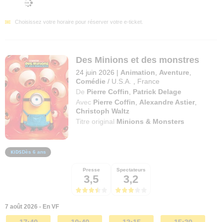
Choisissez votre horaire pour réserver votre e-ticket.
Des Minions et des monstres
24 juin 2026
|
Animation
,
Aventure
,
Comédie
/
U.S.A.
,
France
De
Pierre Coffin
,
Patrick Delage
Avec
Pierre Coffin
,
Alexandre Astier
,
Christoph Waltz
Titre original
Minions & Monsters
Dès 6 ans
Presse
Spectateurs
3,5
3,2
7 août 2026 - En VF