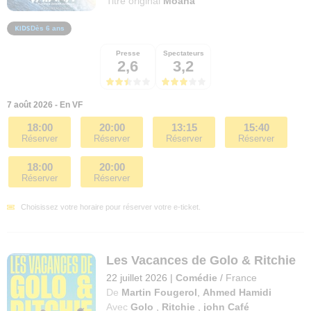
Titre original
Moana
Dès 6 ans
Presse
Spectateurs
2,6
3,2
7 août 2026 - En VF
18:00
20:00
13:15
15:40
Réserver
Réserver
Réserver
Réserver
18:00
20:00
Réserver
Réserver
Choisissez votre horaire pour réserver votre e-ticket.
Les Vacances de Golo & Ritchie
22 juillet 2026
|
Comédie
/
France
De
Martin Fougerol
,
Ahmed Hamidi
Avec
Golo
,
Ritchie
,
john Café