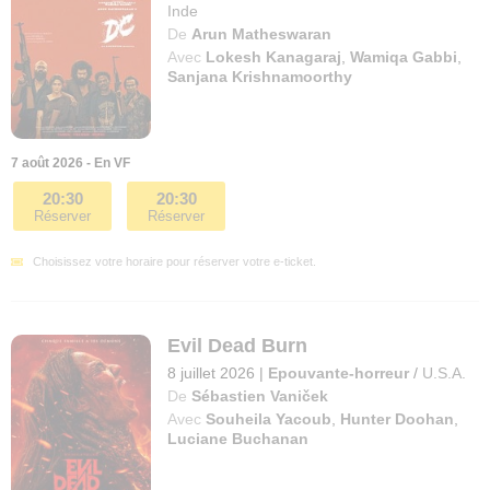
Inde
De
Arun Matheswaran
Avec
Lokesh Kanagaraj
,
Wamiqa Gabbi
,
Sanjana Krishnamoorthy
7 août 2026 - En VF
20:30
20:30
Réserver
Réserver
Choisissez votre horaire pour réserver votre e-ticket.
Evil Dead Burn
8 juillet 2026
|
Epouvante-horreur
/
U.S.A.
De
Sébastien Vaniček
Avec
Souheila Yacoub
,
Hunter Doohan
,
Luciane Buchanan