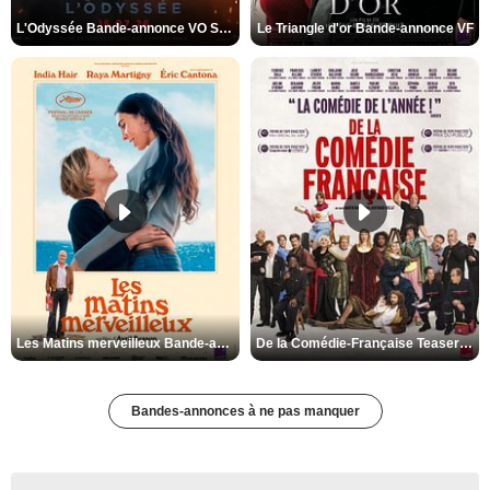
L'Odyssée Bande-annonce VO STFR
Le Triangle d'or Bande-annonce VF
Les Matins merveilleux Bande-annonce VF
De la Comédie-Française Teaser VF
Bandes-annonces à ne pas manquer