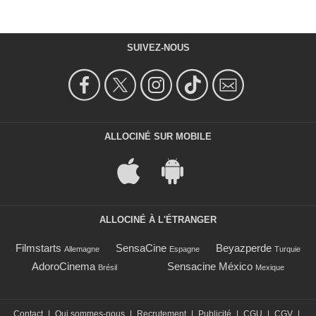
SUIVEZ-NOUS
ALLOCINÉ SUR MOBILE
ALLOCINÉ À L'ÉTRANGER
Filmstarts
SensaCine
Beyazperde
Allemagne
Espagne
Turquie
AdoroCinema
Sensacine México
Brésil
Mexique
Contact
|
Qui sommes-nous
|
Recrutement
|
Publicité
|
CGU
|
CGV
|