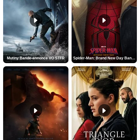
Mutiny Bande-annonce VO STFR
Spider-Man: Brand New Day Bande-annonce VO STFR