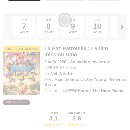
VEN.
SAM.
DIM.
LUN.
MAR.
7
8
9
10
11
AOÛT
AOÛT
AOÛT
AOÛT
AOÛT
La Pat' Patrouille : Le film
SORTI CETTE SEMAINE
mission Dino
5 août 2026
|
Animation
,
Aventure
,
Comédie
/
U.S.A.
De
Cal Brunker
Avec
Rain Janjua
,
Carter Young
,
Mckenna
Grace
Titre original
PAW Patrol: The Dino Movie
Dès 3 ans
Presse
Spectateurs
3,1
2,9