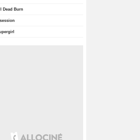
il Dead Burn
session
upergirl