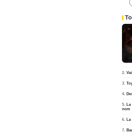
To
2.
Va
3.
To
4.
De
5.
La 
nom
6.
La 
7.
Ba