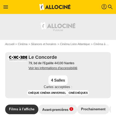
profil
menu
search
Accueil
Cinéma
Séances et horaires
Cinéma Loire-Atlantique
Cinéma à Nantes
Le Concorde
79, bd de l'Egalite 44100 Nantes
Voir les informations d'accessibilité
4 Salles
Cartes acceptées :
CHÈQUE CINÉMA UNIVERSEL
CINÉCHÈQUES
Films à l'affiche
Prochainement
T
Avant-premières
1