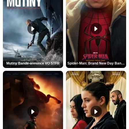
Mutiny Bande-annonce VO STFR
Spider-Man: Brand New Day Bande-annonce VO STFR