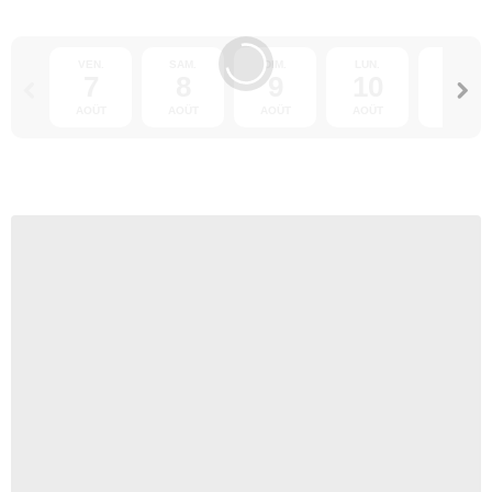
VEN.
SAM.
DIM.
LUN.
MAR.
7
8
9
10
11
AOÛT
AOÛT
AOÛT
AOÛT
AOÛT