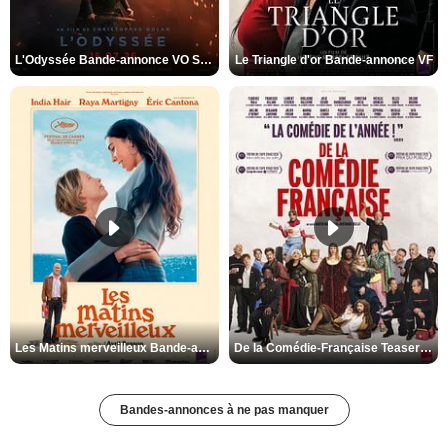
L'Odyssée Bande-annonce VO STFR
Le Triangle d'or Bande-annonce VF
Les Matins merveilleux Bande-annonce VF
De la Comédie-Française Teaser VF
Bandes-annonces à ne pas manquer