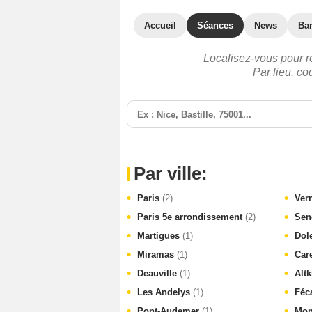
Accueil
Séances
News
Ba
Localisez-vous pour r
Par lieu, c
Par ville:
Paris
(2)
Ver
Paris 5e arrondissement
(2)
Sen
Martigues
(1)
Dol
Miramas
(1)
Car
Deauville
(1)
Alt
Les Andelys
(1)
Fé
Pont-Audemer
(1)
Mon