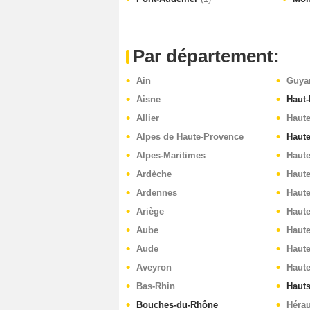
Par département:
Ain
Guya
Aisne
Haut-
Allier
Haut
Alpes de Haute-Provence
Haut
Alpes-Maritimes
Haute
Ardèche
Haut
Ardennes
Haut
Ariège
Haute
Aube
Haut
Aude
Haute
Aveyron
Haut
Bas-Rhin
Hauts
Bouches-du-Rhône
Hérau