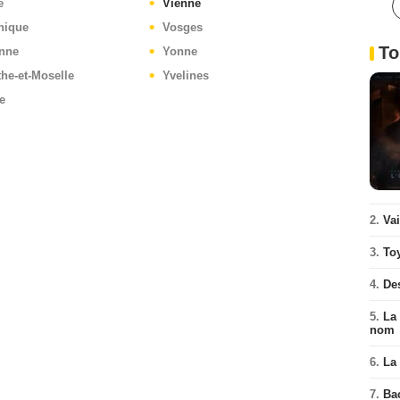
e
Vienne
nique
Vosges
To
nne
Yonne
he-et-Moselle
Yvelines
e
2.
Va
3.
To
4.
De
5.
La 
nom
6.
La 
7.
Ba