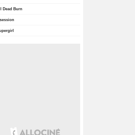
il Dead Burn
session
upergirl