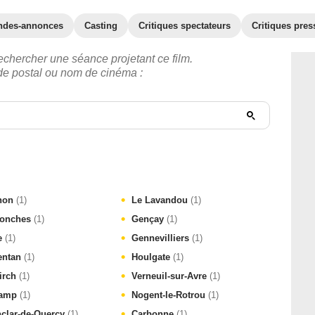
ndes-annonces
Casting
Critiques spectateurs
Critiques pres
echercher une séance projetant ce film.
ode postal ou nom de cinéma :
non
(1)
Le Lavandou
(1)
onches
(1)
Gençay
(1)
e
(1)
Gennevilliers
(1)
entan
(1)
Houlgate
(1)
kirch
(1)
Verneuil-sur-Avre
(1)
camp
(1)
Nogent-le-Rotrou
(1)
clar-de-Quercy
(1)
Carbonne
(1)