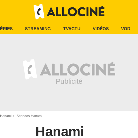
ÉRIES
STREAMING
TVACTU
VIDÉOS
VOD
Hanami
Séances Hanami
Hanami