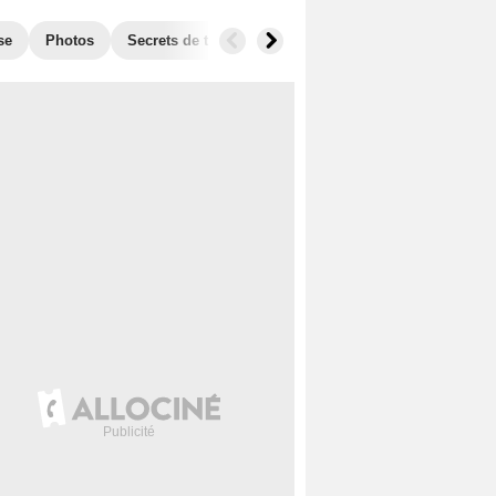
se
Photos
Secrets de tournage
Box Office
Récompense