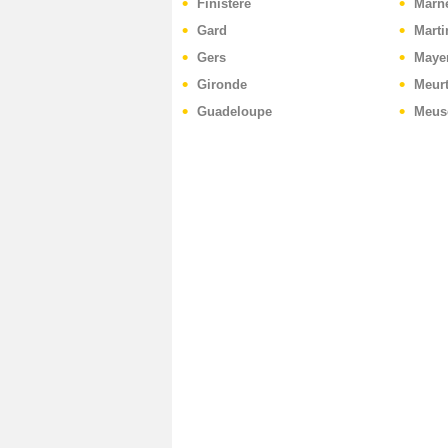
Finistère
Marn
Gard
Marti
Gers
Maye
Gironde
Meurt
Guadeloupe
Meus