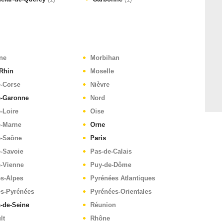
ne
Morbihan
Rhin
Moselle
e-Corse
Nièvre
e-Garonne
Nord
-Loire
Oise
e-Marne
Orne
e-Saône
Paris
-Savoie
Pas-de-Calais
e-Vienne
Puy-de-Dôme
s-Alpes
Pyrénées Atlantiques
es-Pyrénées
Pyrénées-Orientales
-de-Seine
Réunion
lt
Rhône