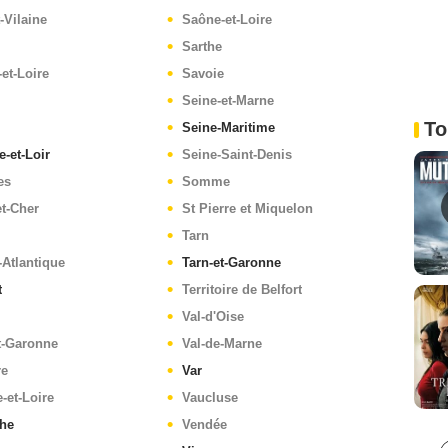
t-Vilaine
Saône-et-Loire
Sarthe
-et-Loire
Savoie
Seine-et-Marne
To
Seine-Maritime
e-et-Loir
Seine-Saint-Denis
es
Somme
et-Cher
St Pierre et Miquelon
Tarn
-Atlantique
Tarn-et-Garonne
t
Territoire de Belfort
Val-d'Oise
t-Garonne
Val-de-Marne
re
Var
-et-Loire
Vaucluse
he
Vendée