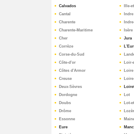
Calvados
Ille-e
Cantal
Indre
Charente
Indre
Charente-Maritime
Isère
Cher
Jura
Corrèze
L'Eur
Corse-du-Sud
Land
Côte-d'or
Loir-
Côtes d'Armor
Loire
Creuse
Loire
Deux-Sèvres
Loire
Dordogne
Lot
Doubs
Lot-e
Drôme
Lozè
Essonne
Maine
Eure
Manc