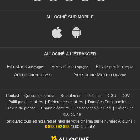
ALLOCINÉ SUR MOBILE
ALLOCINÉ À L'ÉTRANGER
Filmstarts
SensaCine
Beyazperde
Allemagne
Espagne
Turquie
AdoroCinema
Sensacine México
Brésil
Mexique
Contact
|
Qui sommes-nous
|
Recrutement
|
Publicité
|
CGU
|
CGV
|
Politique de cookies
|
Préférences cookies
|
Données Personnelles
|
Revue de presse
|
Charte d'écriture
|
Les services AlloCiné
|
Gérer Utiq
|
©AlloCiné
Retrouvez tous les horaires et infos de votre cinéma sur le numéro AlloCiné :
0 892 892 892
(0,90€/minute)