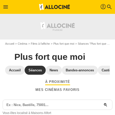
profil
menu
search
Accueil
Cinéma
Films à l'affiche
Plus fort que moi
Séances "Plus fort que moi" Val-de-Marne
Plus fort que moi
Accueil
Séances
News
Bandes-annonces
Casting
À PROXIMITÉ
MES CINÉMAS FAVORIS
Vous êtes localisé à Maisons-Alfort