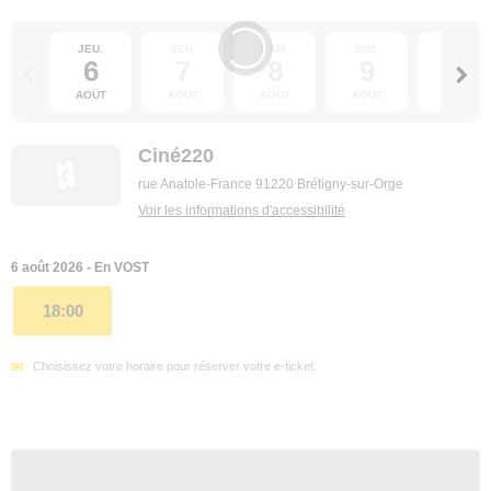
JEU.
VEN.
SAM.
DIM.
LUN.
6
7
8
9
10
AOÛT
AOÛT
AOÛT
AOÛT
AOÛT
Ciné220
rue Anatole-France 91220 Brétigny-sur-Orge
Voir les informations d'accessibilité
6 août 2026 - En VOST
18:00
Choisissez votre horaire pour réserver votre e-ticket.