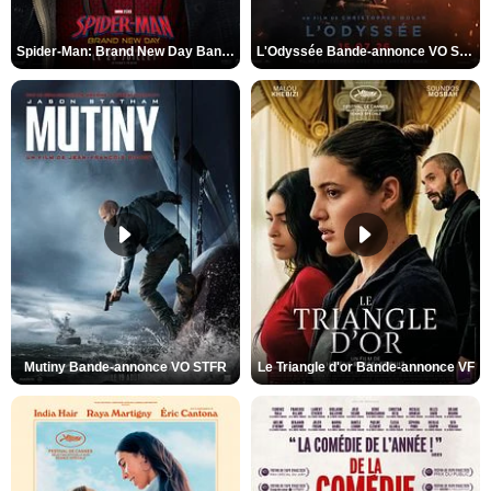
Spider-Man: Brand New Day Bande-annonce VO STFR
L'Odyssée Bande-annonce VO STFR
Mutiny Bande-annonce VO STFR
Le Triangle d'or Bande-annonce VF