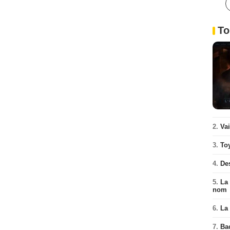
To
2.
Va
3.
To
4.
De
5.
La 
nom
6.
La 
7.
Ba