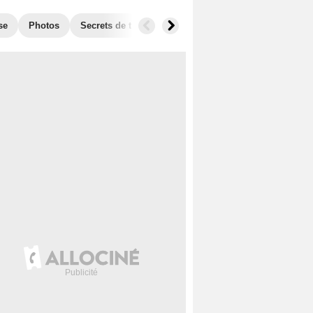
se
Photos
Secrets de tournage
Box Office