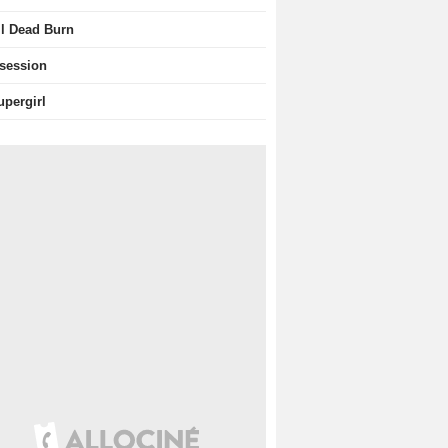
il Dead Burn
session
upergirl