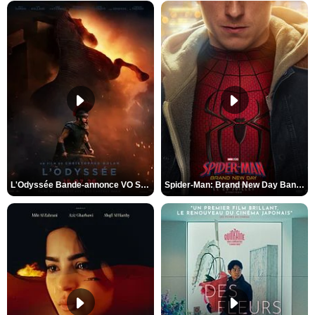
L'Odyssée Bande-annonce VO STFR
Spider-Man: Brand New Day Bande-annonce VO STFR