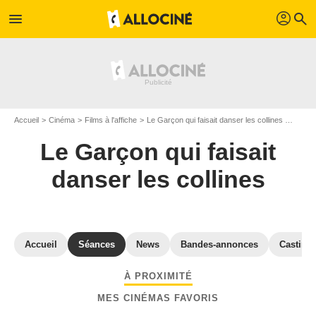
profil
menu
search
Accueil
Cinéma
Films à l'affiche
Le Garçon qui faisait danser les collines
Séance
Le Garçon qui faisait
danser les collines
Accueil
Séances
News
Bandes-annonces
Casting
À PROXIMITÉ
MES CINÉMAS FAVORIS