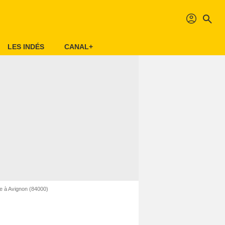
profil
search
LES INDÉS
CANAL+
e à Avignon (84000)