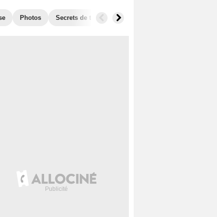
se
Photos
Secrets de tournage
Box Office
Récompense