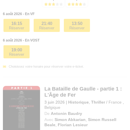
6 août 2026 - En VF
16:15
21:40
13:50
Réserver
Réserver
Réserver
6 août 2026 - En VOST
19:00
Réserver
Choisissez votre horaire pour réserver votre e-ticket.
La Bataille de Gaulle - partie 1 :
L'Âge de Fer
3 juin 2026
|
Historique
,
Thriller
/
France
,
Belgique
De
Antonin Baudry
Avec
Simon Abkarian
,
Simon Russell
Beale
,
Florian Lesieur