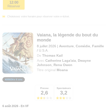
12:00
Réserver
Choisissez votre horaire pour réserver votre e-ticket.
Vaiana, la légende du bout du
monde
8 juillet 2026
|
Aventure
,
Comédie
,
Famille
/
U.S.A.
De
Thomas Kail
Avec
Catherine Laga'aia
,
Dwayne
Johnson
,
Rena Owen
Titre original
Moana
Dès 6 ans
Presse
Spectateurs
2,6
3,2
6 août 2026 - En VF