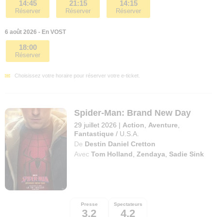
14:45
21:15
14:15
Réserver
Réserver
Réserver
6 août 2026 - En VOST
18:00
Réserver
Choisissez votre horaire pour réserver votre e-ticket.
Spider-Man: Brand New Day
29 juillet 2026
|
Action
,
Aventure
,
Fantastique
/
U.S.A.
De
Destin Daniel Cretton
Avec
Tom Holland
,
Zendaya
,
Sadie Sink
Presse
Spectateurs
3,2
4,2