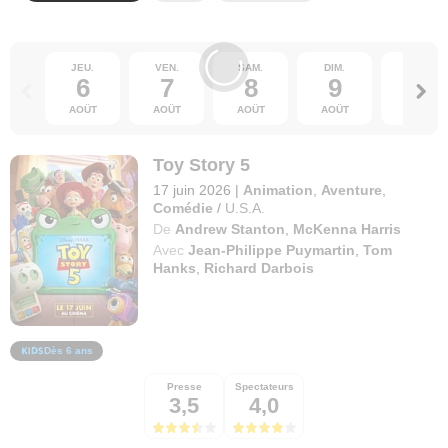
JEU.
VEN.
SAM.
DIM.
LUN.
6
7
8
9
10
AOÛT
AOÛT
AOÛT
AOÛT
AOÛT
Toy Story 5
17 juin 2026
|
Animation
,
Aventure
,
Comédie
/
U.S.A.
De
Andrew Stanton
,
McKenna Harris
Avec
Jean-Philippe Puymartin
,
Tom
Hanks
,
Richard Darbois
Dès 6 ans
Presse
Spectateurs
3,5
4,0