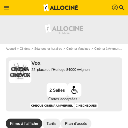
profil
menu
search
Accueil
Cinéma
Séances et horaires
Cinéma Vaucluse
Cinéma à Avignon
Vox
Vox
22, place de l'Horloge 84000 Avignon
2 Salles
Cartes acceptées :
CHÈQUE CINÉMA UNIVERSEL
CINÉCHÈQUES
Films à l'affiche
Tarifs
Plan d'accès