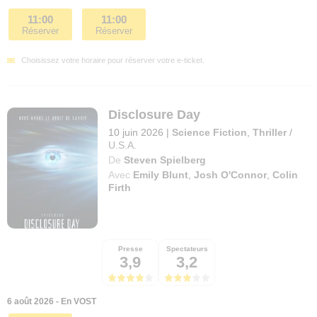
11:00
11:00
Réserver
Réserver
Choisissez votre horaire pour réserver votre e-ticket.
Disclosure Day
10 juin 2026
|
Science Fiction
,
Thriller
/
U.S.A.
De
Steven Spielberg
Avec
Emily Blunt
,
Josh O'Connor
,
Colin
Firth
Presse
Spectateurs
3,9
3,2
6 août 2026 - En VOST