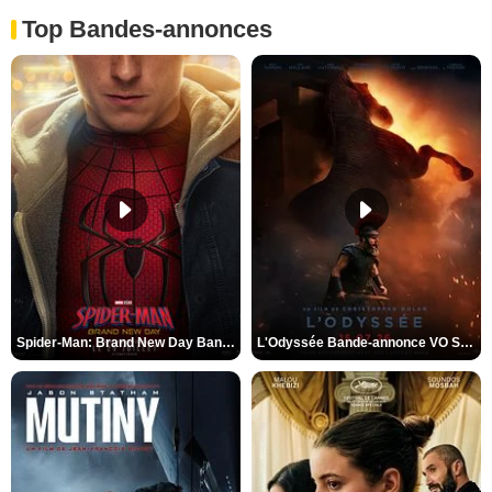
Top Bandes-annonces
Spider-Man: Brand New Day Bande-annonce VO STFR
L'Odyssée Bande-annonce VO STFR