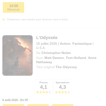
14:00
Réserver
Choisissez votre horaire pour réserver votre e-ticket.
L'Odyssée
15 juillet 2026
|
Action
,
Fantastique
/
U.S.A.
De
Christopher Nolan
Avec
Matt Damon
,
Tom Holland
,
Anne
Hathaway
Titre original
The Odyssey
Presse
Spectateurs
4,1
4,3
6 août 2026 - En VF