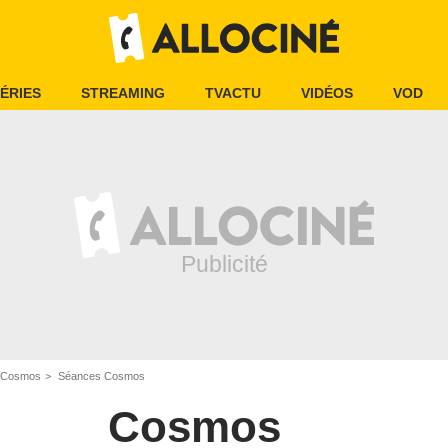
ÉRIES
STREAMING
TVACTU
VIDÉOS
VOD
Cosmos
Séances Cosmos
Cosmos