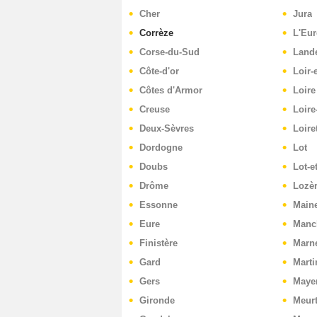
Cher
Jura
Corrèze
L'Eur
Corse-du-Sud
Land
Côte-d'or
Loir-
Côtes d'Armor
Loire
Creuse
Loire
Deux-Sèvres
Loire
Dordogne
Lot
Doubs
Lot-e
Drôme
Lozè
Essonne
Maine
Eure
Manc
Finistère
Marn
Gard
Marti
Gers
Maye
Gironde
Meurt