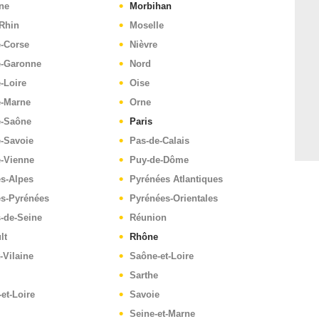
ne
Morbihan
Rhin
Moselle
e-Corse
Nièvre
e-Garonne
Nord
-Loire
Oise
e-Marne
Orne
e-Saône
Paris
-Savoie
Pas-de-Calais
e-Vienne
Puy-de-Dôme
s-Alpes
Pyrénées Atlantiques
es-Pyrénées
Pyrénées-Orientales
-de-Seine
Réunion
lt
Rhône
t-Vilaine
Saône-et-Loire
Sarthe
-et-Loire
Savoie
Seine-et-Marne