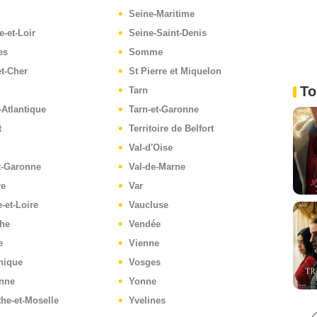
Seine-Maritime
e-et-Loir
Seine-Saint-Denis
es
Somme
et-Cher
St Pierre et Miquelon
To
Tarn
-Atlantique
Tarn-et-Garonne
t
Territoire de Belfort
Val-d'Oise
t-Garonne
Val-de-Marne
re
Var
-et-Loire
Vaucluse
he
Vendée
e
Vienne
nique
Vosges
nne
Yonne
he-et-Moselle
Yvelines