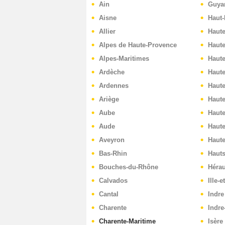
Ain
Guya
Aisne
Haut-
Allier
Haut
Alpes de Haute-Provence
Haut
Alpes-Maritimes
Haute
Ardèche
Haut
Ardennes
Haut
Ariège
Haute
Aube
Haut
Aude
Haute
Aveyron
Haut
Bas-Rhin
Hauts
Bouches-du-Rhône
Hérau
Calvados
Ille-e
Cantal
Indre
Charente
Indre
Charente-Maritime
Isère