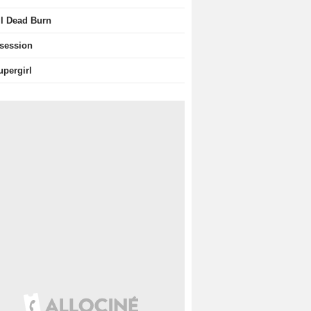
il Dead Burn
session
upergirl