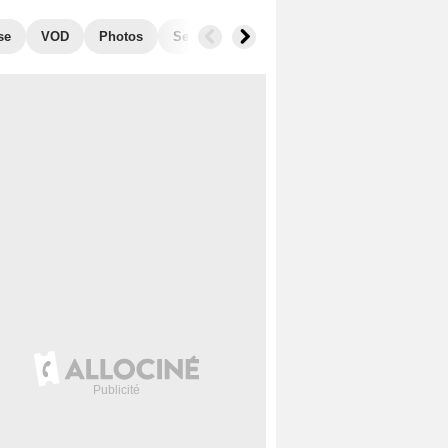
se
VOD
Photos
Secrets de tournage
Box Office