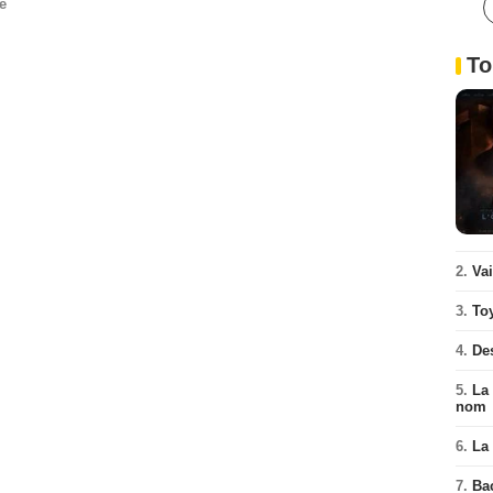
e
To
2.
Va
3.
To
4.
De
5.
La 
nom
6.
La 
7.
Ba