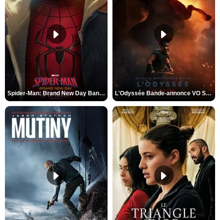
Spider-Man: Brand New Day Bande-annonce VO STFR
L'Odyssée Bande-annonce VO STFR