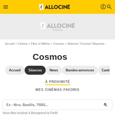
profil
menu
search
Accueil
Cinéma
Films à l'affiche
Cosmos
Séances "Cosmos" Mayenne
Séanc
Cosmos
Accueil
Séances
News
Bandes-annonces
Casting
À PROXIMITÉ
MES CINÉMAS FAVORIS
Vous êtes localisé à Bourgneuf-la-Forêt