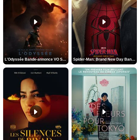
L'Odyssée Bande-annonce VO STFR
Spider-Man: Brand New Day Bande-annonce VO STFR