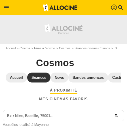
profil
menu
search
Accueil
Cinéma
Films à l'affiche
Cosmos
Séances cinéma Cosmos
Séances et horaires Cosmos - Mayenne
Cosmos
Accueil
Séances
News
Bandes-annonces
Casting
À PROXIMITÉ
MES CINÉMAS FAVORIS
Vous êtes localisé à Mayenne