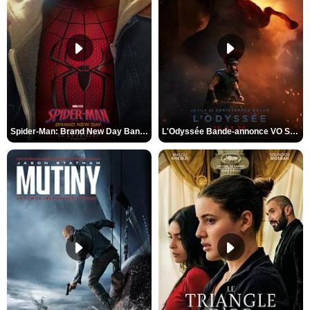
Spider-Man: Brand New Day Bande-annonce VO STFR
L'Odyssée Bande-annonce VO STFR