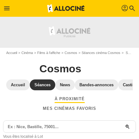
profil
menu
search
Accueil
Cinéma
Films à l'affiche
Cosmos
Séances cinéma Cosmos
Séances et horaires Cosmos - Lot
Cosmos
Accueil
Séances
News
Bandes-annonces
Casting
À PROXIMITÉ
MES CINÉMAS FAVORIS
Vous êtes localisé à Lot