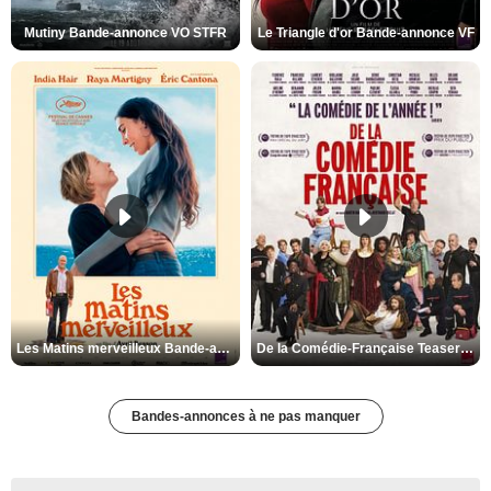
Mutiny Bande-annonce VO STFR
Le Triangle d'or Bande-annonce VF
Les Matins merveilleux Bande-annonce VF
De la Comédie-Française Teaser VF
Bandes-annonces à ne pas manquer