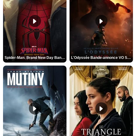
Spider-Man: Brand New Day Bande-annonce VO STFR
L'Odyssée Bande-annonce VO STFR