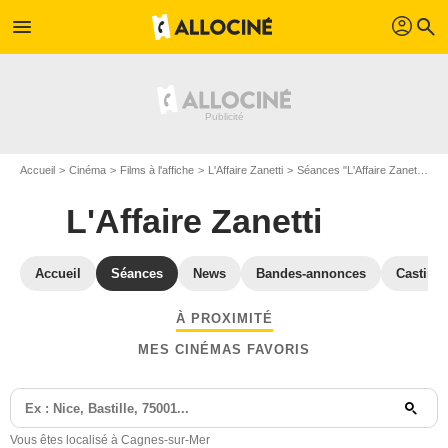
profil
menu
search
Accueil
Cinéma
Films à l'affiche
L'Affaire Zanetti
Séances "L'Affaire Zanetti" Alpes-Maritimes
L'Affaire Zanetti
Accueil
Séances
News
Bandes-annonces
Casting
À PROXIMITÉ
MES CINÉMAS FAVORIS
Vous êtes localisé à Cagnes-sur-Mer