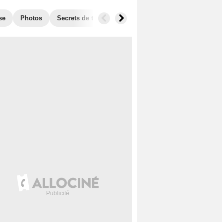
se
Photos
Secrets de tournage
Box Office
Récompense