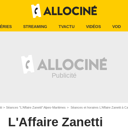
ÉRIES
STREAMING
TVACTU
VIDÉOS
VOD
ti
Séances "L'Affaire Zanetti" Alpes-Maritimes
Séances et horaires L'Affaire Zanetti à 
L'Affaire Zanetti