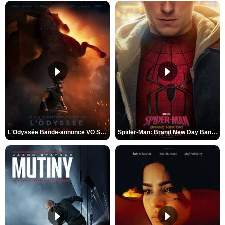
L'Odyssée Bande-annonce VO STFR
Spider-Man: Brand New Day Bande-annonce VO STFR