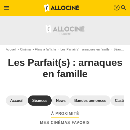
profil
menu
search
Accueil
Cinéma
Films à l'affiche
Les Parfait(s) : arnaques en famille
Séances "Les Parfait(s) : arnaques en famille" Vendée
Les Parfait(s) : arnaques
en famille
Accueil
Séances
News
Bandes-annonces
Casting
À PROXIMITÉ
MES CINÉMAS FAVORIS