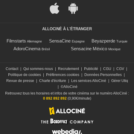
ALLOCINÉ À L'ÉTRANGER
Filmstarts
SensaCine
Beyazperde
Allemagne
Espagne
Turquie
AdoroCinema
Sensacine México
Brésil
Mexique
Contact
|
Qui sommes-nous
|
Recrutement
|
Publicité
|
CGU
|
CGV
|
Politique de cookies
|
Préférences cookies
|
Données Personnelles
|
Revue de presse
|
Charte d'écriture
|
Les services AlloCiné
|
Gérer Utiq
|
©AlloCiné
Retrouvez tous les horaires et infos de votre cinéma sur le numéro AlloCiné :
0 892 892 892
(0,90€/minute)