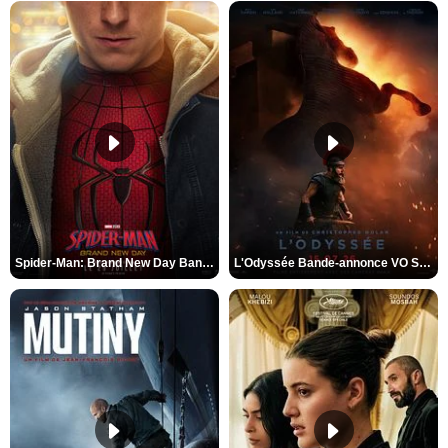
Spider-Man: Brand New Day Bande-annonce VO STFR
L'Odyssée Bande-annonce VO STFR