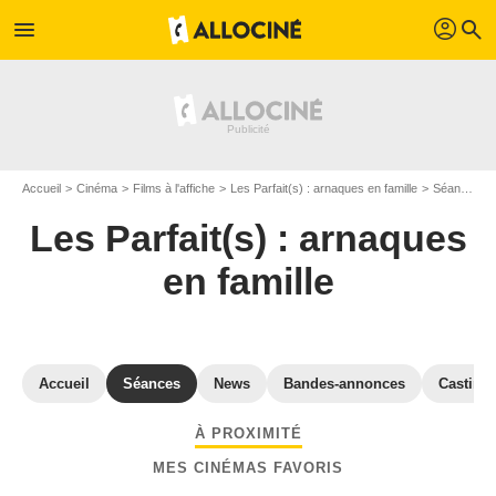
profil
menu
search
Accueil
Cinéma
Films à l'affiche
Les Parfait(s) : arnaques en famille
Séances cinéma Les Parfait(s) : arnaques en famille
Les Parfait(s) : arnaques
en famille
Accueil
Séances
News
Bandes-annonces
Casting
À PROXIMITÉ
MES CINÉMAS FAVORIS