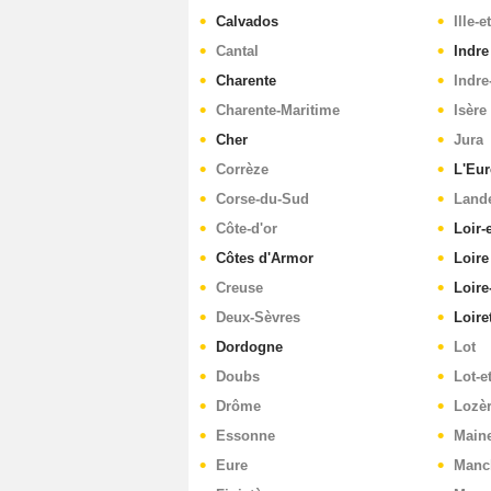
Calvados
Ille-e
Cantal
Indre
Charente
Indre
Charente-Maritime
Isère
Cher
Jura
Corrèze
L'Eur
Corse-du-Sud
Land
Côte-d'or
Loir-
Côtes d'Armor
Loire
Creuse
Loire
Deux-Sèvres
Loire
Dordogne
Lot
Doubs
Lot-e
Drôme
Lozè
Essonne
Maine
Eure
Manc