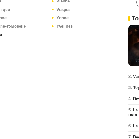
e
Vienne
nique
Vosges
To
nne
Yonne
he-et-Moselle
Yvelines
e
2.
Va
3.
To
4.
De
5.
La 
nom
6.
La 
7.
Ba