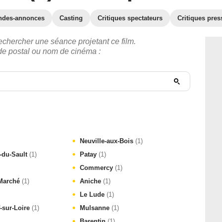
ndes-annonces
Casting
Critiques spectateurs
Critiques pres
echercher une séance projetant ce film.
ode postal ou nom de cinéma :
Neuville-aux-Bois
(1)
t-du-Sault
(1)
Patay
(1)
Commercy
(1)
-Marché
(1)
Aniche
(1)
Le Lude
(1)
-sur-Loire
(1)
Mulsanne
(1)
Barentin
(1)