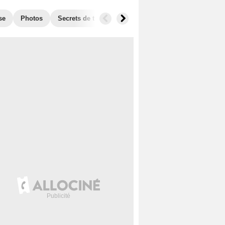
se
Photos
Secrets de tournage
Box Office