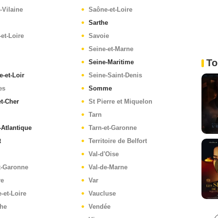
t-Vilaine
Saône-et-Loire
Sarthe
-et-Loire
Savoie
Seine-et-Marne
To
Seine-Maritime
e-et-Loir
Seine-Saint-Denis
es
Somme
et-Cher
St Pierre et Miquelon
Tarn
-Atlantique
Tarn-et-Garonne
t
Territoire de Belfort
Val-d'Oise
t-Garonne
Val-de-Marne
re
Var
-et-Loire
Vaucluse
he
Vendée