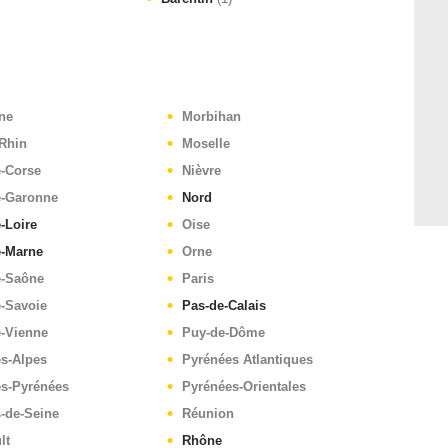
ne
Morbihan
Rhin
Moselle
e-Corse
Nièvre
e-Garonne
Nord
-Loire
Oise
e-Marne
Orne
e-Saône
Paris
-Savoie
Pas-de-Calais
e-Vienne
Puy-de-Dôme
s-Alpes
Pyrénées Atlantiques
es-Pyrénées
Pyrénées-Orientales
-de-Seine
Réunion
lt
Rhône