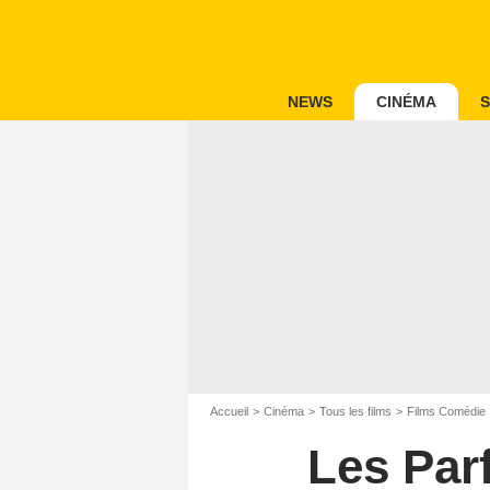
NEWS
CINÉMA
S
Accueil
Cinéma
Tous les films
Films Comédie
Les Parf