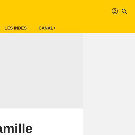
profil
search
LES INDÉS
CANAL+
amille