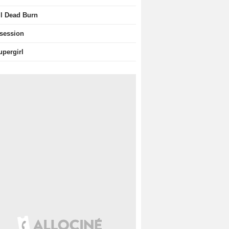
il Dead Burn
session
upergirl