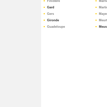
Finistère
Marn
Gard
Marti
Gers
Maye
Gironde
Meurt
Guadeloupe
Meus