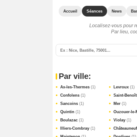
Accueil
Séances
News
Ba
Localisez-vous pour r
Par lieu, c
Par ville:
Ax-les-Thermes
(1)
Levroux
(1)
Confolens
(1)
Saint-Benoî
Sancoins
(1)
Mer
(1)
Quintin
(1)
Ouzouer-le
Boulazac
(1)
Violay
(1)
Illiers-Combray
(1)
Châteauneuf
Maintenon
(1)
Dordives
(1)