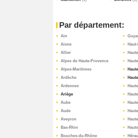
Par département:
Ain
Guya
Aisne
Haut-
Allier
Haut
Alpes de Haute-Provence
Haut
Alpes-Maritimes
Haute
Ardèche
Haut
Ardennes
Haut
Ariège
Haute
Aube
Haut
Aude
Haute
Aveyron
Haut
Bas-Rhin
Hauts
Bouches-du-Rhône
Hérau