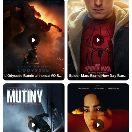
L'Odyssée Bande-annonce VO STFR
Spider-Man: Brand New Day Bande-annonce VO STFR