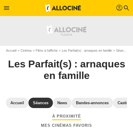
profil
menu
search
Accueil
Cinéma
Films à l'affiche
Les Parfait(s) : arnaques en famille
Séances cinéma Les Parfait(s) : arnaques en famille
Les Parfait(s) : arnaques
en famille
Accueil
Séances
News
Bandes-annonces
Casting
À PROXIMITÉ
MES CINÉMAS FAVORIS