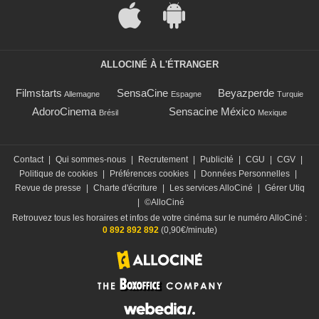
ALLOCINÉ À L'ÉTRANGER
Filmstarts
SensaCine
Beyazperde
Allemagne
Espagne
Turquie
AdoroCinema
Sensacine México
Brésil
Mexique
Contact
|
Qui sommes-nous
|
Recrutement
|
Publicité
|
CGU
|
CGV
|
Politique de cookies
|
Préférences cookies
|
Données Personnelles
|
Revue de presse
|
Charte d'écriture
|
Les services AlloCiné
|
Gérer Utiq
|
©AlloCiné
Retrouvez tous les horaires et infos de votre cinéma sur le numéro AlloCiné :
0 892 892 892
(0,90€/minute)