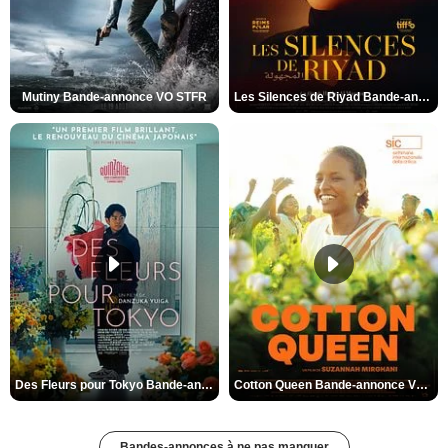
Mutiny Bande-annonce VO STFR
Les Silences de Riyad Bande-annonce VO STFR
Des Fleurs pour Tokyo Bande-annonce VO STFR
Cotton Queen Bande-annonce VO STFR
Bandes-annonces à ne pas manquer