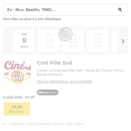
Vous êtes localisé à Loire-Atlantique
DIM.
LUN.
MAR.
MER.
JEU.
9
10
11
12
13
AOÛT
AOÛT
AOÛT
AOÛT
AOÛT
Ciné Pôle Sud
Centre commercial Pôle Sud - Route de Clisson 44115
Basse-Goulaine
Voir les informations d'accessibilité
9 août 2026 - En VF
10:50
Réserver
Choisissez votre horaire pour réserver votre e-ticket.