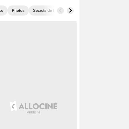
se
Photos
Secrets de tournage
Box Office