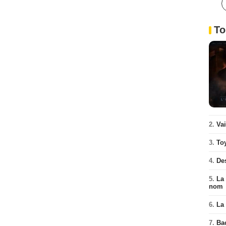
To
2.
Va
3.
To
4.
De
5.
La 
nom
6.
La 
7.
Ba