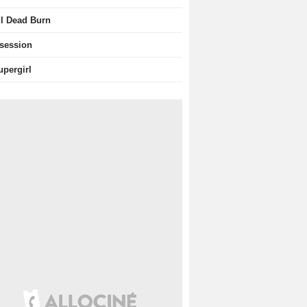
il Dead Burn
session
upergirl