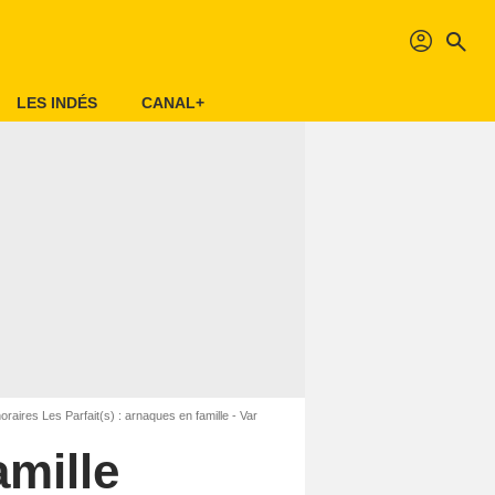
profil
search
LES INDÉS
CANAL+
raires Les Parfait(s) : arnaques en famille - Var
amille