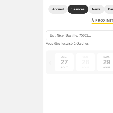
Accueil
Séances
News
Ba
À PROXIMI
Vous êtes localisé à Garches
JEU.
VEN.
SAM.
27
28
29
AOÛT
AOÛT
AOÛT