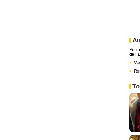
Au
Pour 
de l’
Va
Ro
To