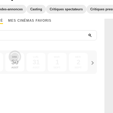
ndes-annonces
Casting
Critiques spectateurs
Critiques pres
TÉ
MES CINÉMAS FAVORIS
DIM.
LUN.
MAR.
MER.
JEU.
30
31
1
2
3
AOÛT
AOÛT
SEPT.
SEPT.
SEPT.