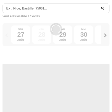
Vous êtes localisé à Sèvres
JEU.
VEN.
SAM.
DIM.
LUN.
27
28
29
30
31
AOÛT
AOÛT
AOÛT
AOÛT
AOÛT