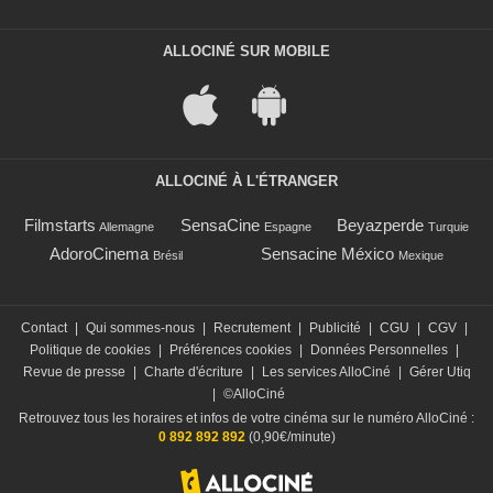
ALLOCINÉ SUR MOBILE
ALLOCINÉ À L'ÉTRANGER
Filmstarts
SensaCine
Beyazperde
Allemagne
Espagne
Turquie
AdoroCinema
Sensacine México
Brésil
Mexique
Contact
|
Qui sommes-nous
|
Recrutement
|
Publicité
|
CGU
|
CGV
|
Politique de cookies
|
Préférences cookies
|
Données Personnelles
|
Revue de presse
|
Charte d'écriture
|
Les services AlloCiné
|
Gérer Utiq
|
©AlloCiné
Retrouvez tous les horaires et infos de votre cinéma sur le numéro AlloCiné :
0 892 892 892
(0,90€/minute)