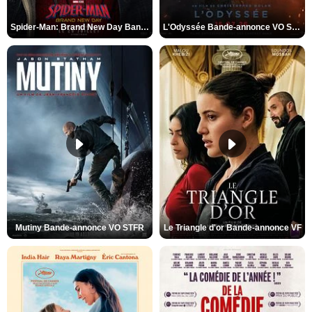
Spider-Man: Brand New Day Bande-annonce VO STFR
L'Odyssée Bande-annonce VO STFR
Mutiny Bande-annonce VO STFR
Le Triangle d'or Bande-annonce VF