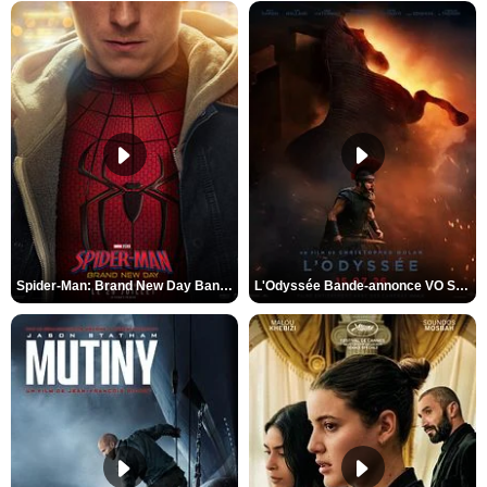
Spider-Man: Brand New Day Bande-annonce VO STFR
L'Odyssée Bande-annonce VO STFR