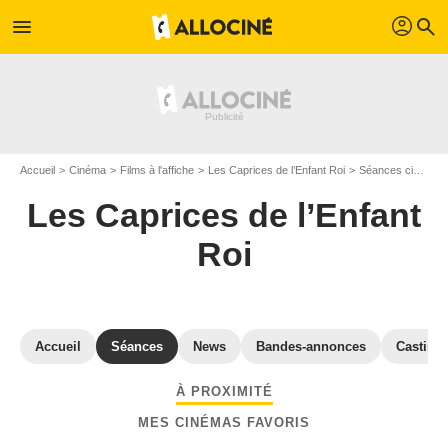
profil
menu
search
Accueil
Cinéma
Films à l'affiche
Les Caprices de l’Enfant Roi
Séances cinéma Les Caprices de l’Enfant Roi
Les Caprices de l’Enfant
Roi
Accueil
Séances
News
Bandes-annonces
Casting
À PROXIMITÉ
MES CINÉMAS FAVORIS