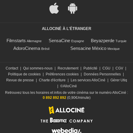
ALLOCINÉ À L'ÉTRANGER
Filmstarts
SensaCine
Beyazperde
Allemagne
Espagne
Turquie
AdoroCinema
Sensacine México
Brésil
Mexique
Contact
|
Qui sommes-nous
|
Recrutement
|
Publicité
|
CGU
|
CGV
|
Politique de cookies
|
Préférences cookies
|
Données Personnelles
|
Revue de presse
|
Charte d'écriture
|
Les services AlloCiné
|
Gérer Utiq
|
©AlloCiné
Retrouvez tous les horaires et infos de votre cinéma sur le numéro AlloCiné :
0 892 892 892
(0,90€/minute)