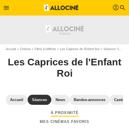
profil
menu
search
Accueil
Cinéma
Films à l'affiche
Les Caprices de l’Enfant Roi
Séances "Les Caprices de l’Enfant Roi" Ille-et-Vilaine
Les Caprices de l’Enfant
Roi
Accueil
Séances
News
Bandes-annonces
Casting
À PROXIMITÉ
MES CINÉMAS FAVORIS