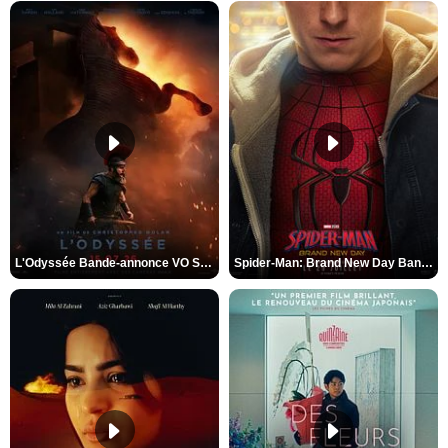
L'Odyssée Bande-annonce VO STFR
Spider-Man: Brand New Day Bande-annonce VO STFR