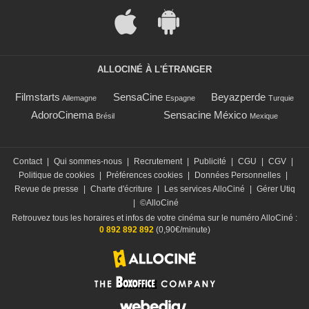
ALLOCINÉ À L'ÉTRANGER
Filmstarts
SensaCine
Beyazperde
Allemagne
Espagne
Turquie
AdoroCinema
Sensacine México
Brésil
Mexique
Contact
|
Qui sommes-nous
|
Recrutement
|
Publicité
|
CGU
|
CGV
|
Politique de cookies
|
Préférences cookies
|
Données Personnelles
|
Revue de presse
|
Charte d'écriture
|
Les services AlloCiné
|
Gérer Utiq
|
©AlloCiné
Retrouvez tous les horaires et infos de votre cinéma sur le numéro AlloCiné :
0 892 892 892
(0,90€/minute)