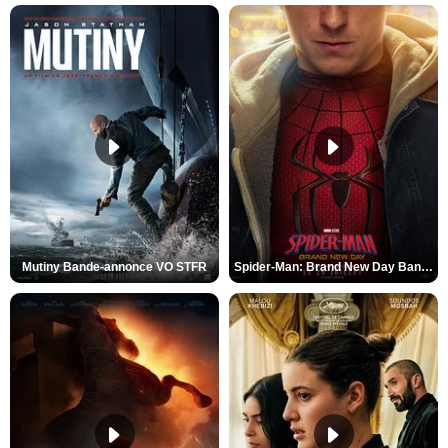
Mutiny Bande-annonce VO STFR
Spider-Man: Brand New Day Bande-annonce VO STFR