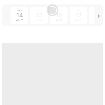
VEN.
SAM.
DIM.
LUN.
MAR.
14
15
16
17
18
AOÛT
AOÛT
AOÛT
AOÛT
AOÛT