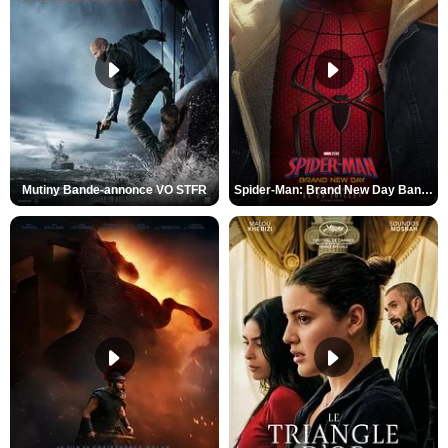
Mutiny Bande-annonce VO STFR
Spider-Man: Brand New Day Bande-annonce VO STFR