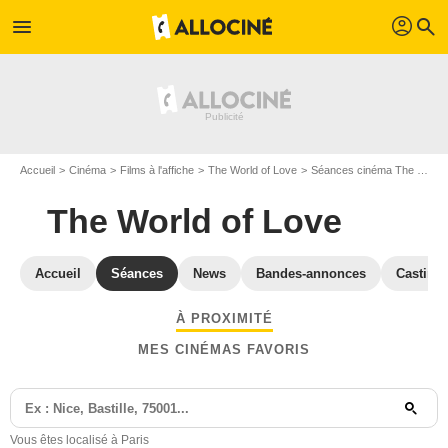
profil
menu
search
Accueil
Cinéma
Films à l'affiche
The World of Love
Séances cinéma The World of Love
The World of Love
Accueil
Séances
News
Bandes-annonces
Casting
À PROXIMITÉ
MES CINÉMAS FAVORIS
Vous êtes localisé à Paris