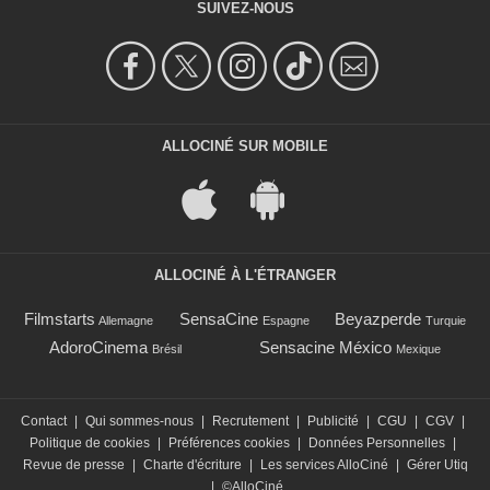
SUIVEZ-NOUS
ALLOCINÉ SUR MOBILE
ALLOCINÉ À L'ÉTRANGER
Filmstarts
SensaCine
Beyazperde
Allemagne
Espagne
Turquie
AdoroCinema
Sensacine México
Brésil
Mexique
Contact
|
Qui sommes-nous
|
Recrutement
|
Publicité
|
CGU
|
CGV
|
Politique de cookies
|
Préférences cookies
|
Données Personnelles
|
Revue de presse
|
Charte d'écriture
|
Les services AlloCiné
|
Gérer Utiq
|
©AlloCiné