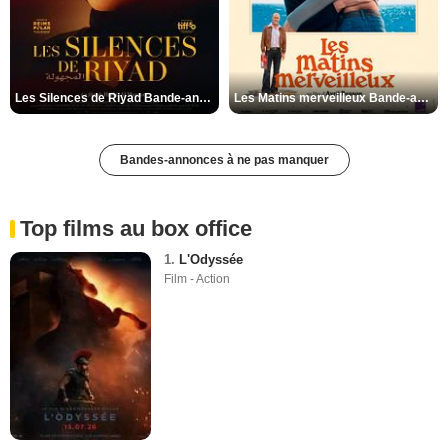
Val-de-Marne
Var
Vaucluse
Vendée
Les Silences de Riyad Bande-annonce VO STFR
Les Matins merveilleux Bande-annonce VF
Vienne
Vosges
Bandes-annonces à ne pas manquer
Yonne
Yvelines
Top films au box office
1.
L'Odyssée
Film - Action