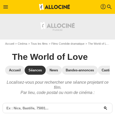
profil
menu
search
Accueil
Cinéma
Tous les films
Films Comédie dramatique
The World of Love
The World of Love
Accueil
Séances
News
Bandes-annonces
Casting
Localisez-vous pour rechercher une séance projetant ce
film.
Par lieu, code postal ou nom de cinéma :