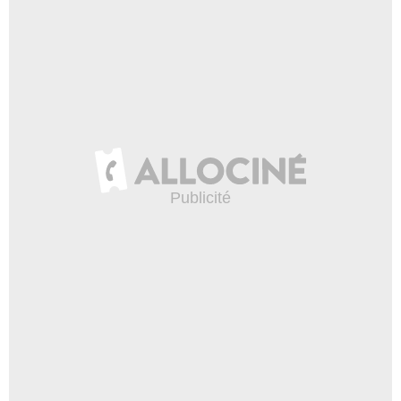
Haute-Savoie
Haute-Vienne
Hautes-Alpes
Hautes-Pyrénées
Hauts-de-Seine
Hérault
Ille-et-Vilaine
Indre
Indre-et-Loire
Isère
Jura
L'Eure-et-Loir
Landes
Loir-et-Cher
Loire
Loire-Atlantique
Loiret