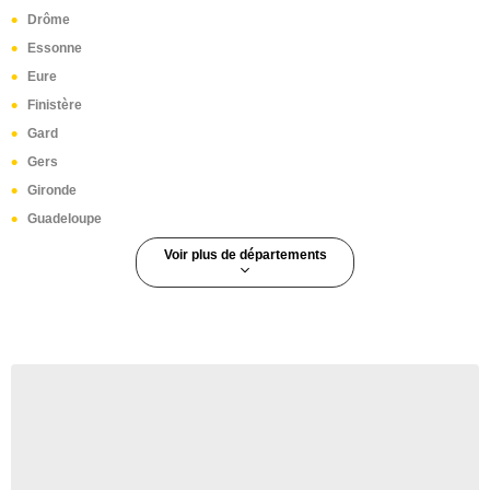
Drôme
Essonne
Eure
Finistère
Gard
Gers
Gironde
Guadeloupe
Voir plus de départements
Guyane
Haut-Rhin
Haute-Corse
Haute-Garonne
Haute-Loire
Haute-Marne
Haute-Saône