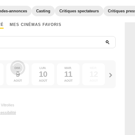
ndes-annonces
Casting
Critiques spectateurs
Critiques pres
TÉ
MES CINÉMAS FAVORIS
DIM.
LUN.
MAR.
MER.
JEU.
9
10
11
12
13
AOÛT
AOÛT
AOÛT
AOÛT
AOÛT
Vitrolles
essibilité