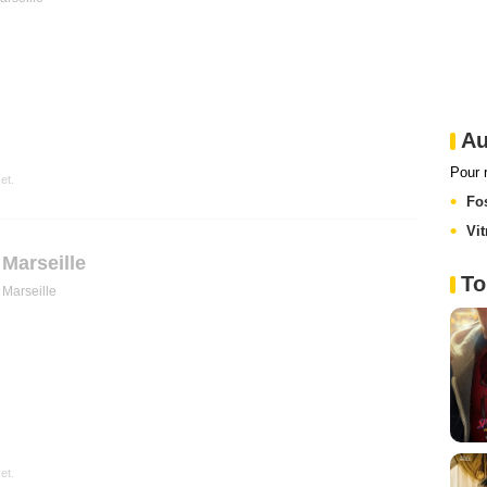
Au
Pour 
et.
Fo
Vit
Marseille
To
Marseille
et.