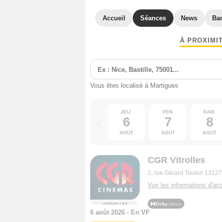
Accueil
Séances
News
Ba
À PROXIMI
Vous êtes localisé à Martigues
JEU.
VEN.
SAM.
6
7
8
AOÛT
AOÛT
AOÛT
CGR Vitrolles
2, rue Gérard Toulon 13127 
Voir les informations d'acc
6 août 2026 - En VF