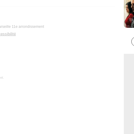
rseille 11e arrondissement
essibilité
et.