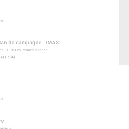
et.
Plan de campagne - IMAX
ns 13170 Les Pennes Mirabeau
essibilité
et.
re
rseille