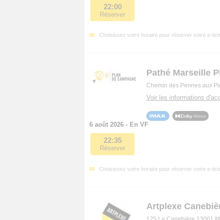
22:00
Réserver
Choisissez votre horaire pour réserver votre e-tick
Pathé Marseille 
Chemin des Pennes aux Pi
Voir les informations d'acc
6 août 2026 - En VF
22:35
Réserver
Choisissez votre horaire pour réserver votre e-tick
Artplexe Canebiè
125 La Canebière 13001 Ma