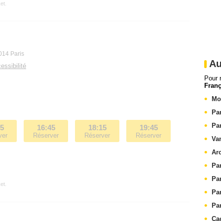
et.
014 Paris
Au
essibilité
Pour 
Franç
Mo
Pa
Pa
15
16:45
18:15
19:45
ver
Réserver
Réserver
Réserver
Va
Arc
Pa
Pa
et.
Pa
Pa
Ca