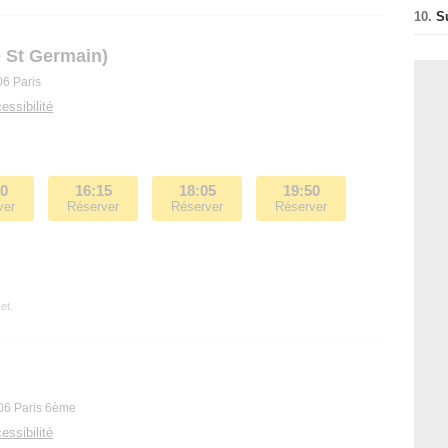
10.
S
 St Germain)
06 Paris
essibilité
20
16:15
18:05
19:50
ver
Réserver
Réserver
Réserver
et.
06 Paris 6ème
essibilité