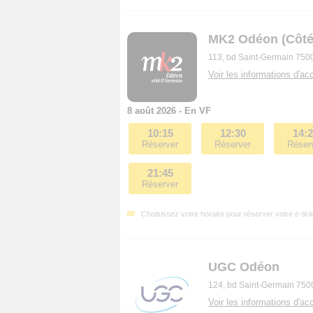
MK2 Odéon (Côté
113, bd Saint-Germain 750
Voir les informations d'acc
8 août 2026 - En VF
10:15
12:30
14:
Réserver
Réserver
Réser
21:45
Réserver
Choisissez votre horaire pour réserver votre e-tick
UGC Odéon
124, bd Saint-Germain 750
Voir les informations d'acc