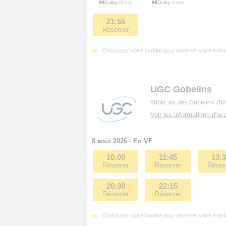
21:55
Réserver
Choisissez votre horaire pour réserver votre e-tick
UGC Gobelins
66bis, av. des Gobelins 75
Voir les informations d'acc
8 août 2026 - En VF
10:00
11:45
13:
Réserver
Réserver
Réser
20:30
22:15
Réserver
Réserver
Choisissez votre horaire pour réserver votre e-tick