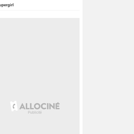
upergirl