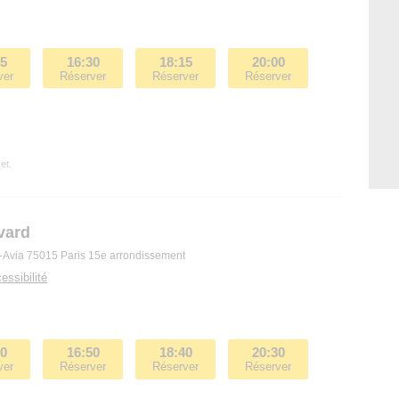
45
16:30
18:15
20:00
ver
Réserver
Réserver
Réserver
et.
vard
e-Avia 75015 Paris 15e arrondissement
essibilité
00
16:50
18:40
20:30
ver
Réserver
Réserver
Réserver