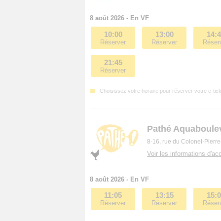
8 août 2026 - En VF
10:00
13:00
14:
Réserver
Réserver
Réser
21:45
Réserver
Choisissez votre horaire pour réserver votre e-tick
Pathé Aquaboule
8-16, rue du Colonel-Pierr
Voir les informations d'acc
8 août 2026 - En VF
11:05
13:15
15:
Réserver
Réserver
Réser