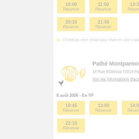
10:00
11:50
13:
Réserver
Réserver
Réser
20:10
21:50
Réserver
Réserver
Choisissez votre horaire pour réserver votre e-tick
Pathé Montparno
16 Rue d'Odessa 75014 Pa
Voir les informations d'acc
8 août 2026 - En VF
10:45
13:00
14:
Réserver
Réserver
Réser
22:10
Réserver