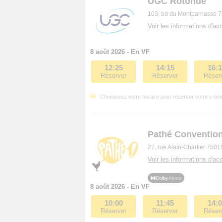
UGC Rotonde
103, bd du Montparnasse 7
Voir les informations d'acc
8 août 2026 - En VF
12:25
14:15
16:
Réserver
Réserver
Réser
Choisissez votre horaire pour réserver votre e-tick
Pathé Conventio
27, rue Alain-Chartier 7501
Voir les informations d'acc
8 août 2026 - En VF
10:00
11:45
14:
Réserver
Réserver
Réser