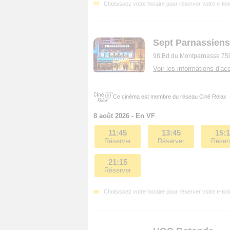
Choisissez votre horaire pour réserver votre e-tick
Sept Parnassiens
98 Bd du Montparnasse 75
Voir les informations d'acc
Ce cinéma est membre du réseau Ciné Relax
8 août 2026 - En VF
11:45
13:45
15:
Réserver
Réserver
Réser
21:15
Réserver
Choisissez votre horaire pour réserver votre e-tick