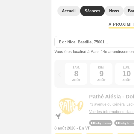
Accueil
Séances
News
Ba
À PROXIMI
Vous êtes localisé à Paris 14e arrondissemen
SAM.
DIM.
LUN.
8
9
10
AOÛT
AOÛT
AOÛT
Pathé Alésia - D
73 avenue du Général Lecl
Voir les informations d'acc
8 août 2026 - En VF