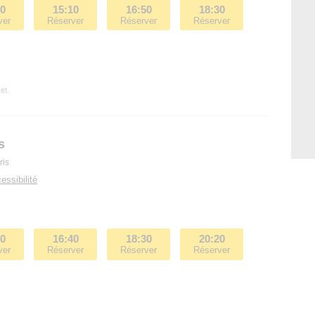
30
15:10
16:50
18:30
ver
Réserver
Réserver
Réserver
et.
s
ris
essibilité
50
16:40
18:30
20:20
ver
Réserver
Réserver
Réserver