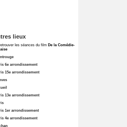
tres lieux
retrouver les séances du film
De la Comédie-
aise
ntrouge
ris 6e arrondissement
ris 15e arrondissement
nves
ueil
ris 13e arrondissement
ris
ris 1er arrondissement
ris 4e arrondissement
chan