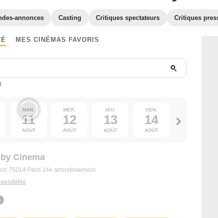
ndes-annonces
Casting
Critiques spectateurs
Critiques pres
TÉ
MES CINÉMAS FAVORIS
t
MAR.
MER.
JEU.
VEN.
SAM.
11
12
13
14
15
AOÛT
AOÛT
AOÛT
AOÛT
AOÛT
olby Cinema
erc 75014 Paris 14e arrondissement
essibilité