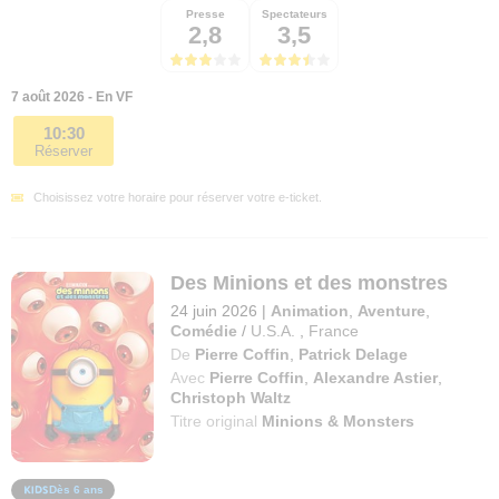
Presse
Spectateurs
2,8
3,5
7 août 2026 - En VF
10:30
Réserver
Choisissez votre horaire pour réserver votre e-ticket.
Des Minions et des monstres
24 juin 2026
|
Animation
,
Aventure
,
Comédie
/
U.S.A.
,
France
De
Pierre Coffin
,
Patrick Delage
Avec
Pierre Coffin
,
Alexandre Astier
,
Christoph Waltz
Titre original
Minions & Monsters
Dès 6 ans