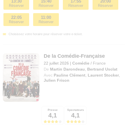
13:30
15:40
17:55
20:00
Réserver
Réserver
Réserver
Réserver
22:05
11:00
Réserver
Réserver
Choisissez votre horaire pour réserver votre e-ticket.
De la Comédie-Française
22 juillet 2026
|
Comédie
/
France
De
Martin Darondeau
,
Bertrand Usclat
Avec
Pauline Clément
,
Laurent Stocker
,
Julien Frison
Presse
Spectateurs
4,1
4,1