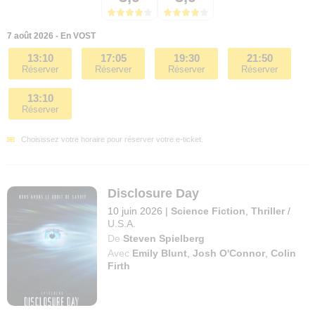
7 août 2026 - En VOST
13:10
17:05
19:30
21:50
Réserver
Réserver
Réserver
Réserver
13:10
Réserver
Choisissez votre horaire pour réserver votre e-ticket.
Disclosure Day
10 juin 2026
|
Science Fiction
,
Thriller
/
U.S.A.
De
Steven Spielberg
Avec
Emily Blunt
,
Josh O'Connor
,
Colin
Firth