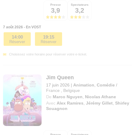
Presse
Spectateurs
3,9
3,2
7 août 2026 - En VOST
14:00
19:15
Réserver
Réserver
Choisissez votre horaire pour réserver votre e-ticket.
Jim Queen
17 juin 2026
|
Animation
,
Comédie
/
France
,
Belgique
De
Marco Nguyen
,
Nicolas Athane
Avec
Alex Ramires
,
Jérémy Gillet
,
Shirley
Souagnon
Presse
Spectateurs