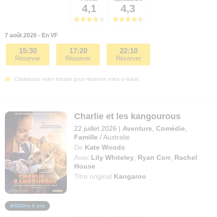
4,1
4,3
7 août 2026 - En VF
15:30
17:20
22:10
Réserver
Réserver
Réserver
Choisissez votre horaire pour réserver votre e-ticket.
Charlie et les kangourous
22 juillet 2026
|
Aventure
,
Comédie
,
Famille
/
Australie
De
Kate Woods
Avec
Lily Whiteley
,
Ryan Corr
,
Rachel
House
Titre original
Kangaroo
Dès 6 ans