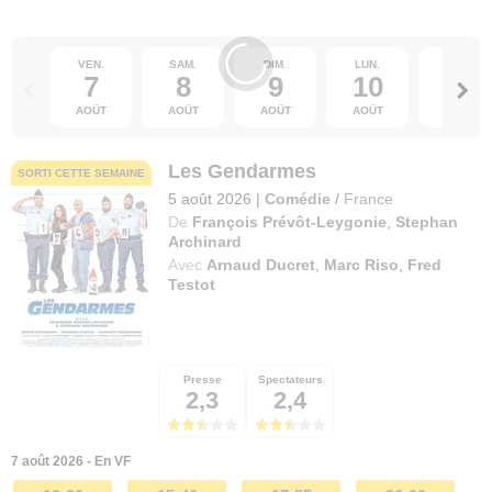
VEN.
SAM.
DIM.
LUN.
MAR.
7
8
9
10
11
AOÛT
AOÛT
AOÛT
AOÛT
AOÛT
Les Gendarmes
SORTI CETTE SEMAINE
5 août 2026
|
Comédie
/
France
De
François Prévôt-Leygonie
,
Stephan
Archinard
Avec
Arnaud Ducret
,
Marc Riso
,
Fred
Testot
Presse
Spectateurs
2,3
2,4
7 août 2026 - En VF