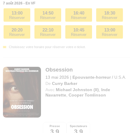
7 août 2026 - En VF
13:00
14:50
16:40
18:30
Réserver
Réserver
Réserver
Réserver
20:20
22:10
10:45
13:00
Réserver
Réserver
Réserver
Réserver
Choisissez votre horaire pour réserver votre e-ticket.
Obsession
13 mai 2026
|
Epouvante-horreur
/
U.S.A.
De
Curry Barker
Avec
Michael Johnston (II)
,
Inde
Navarrette
,
Cooper Tomlinson
Presse
Spectateurs
3,9
3,9