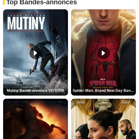
Top Bandes-annonces
Mutiny Bande-annonce VO STFR
Spider-Man: Brand New Day Bande-annonce VO STFR