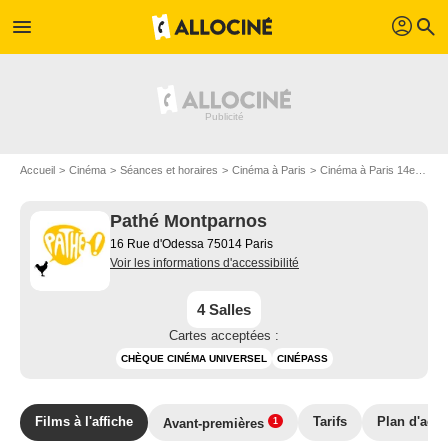
profil
menu
search
Accueil
Cinéma
Séances et horaires
Cinéma à Paris
Cinéma à Paris 14e arrondissement
Pathé Montparnos
16 Rue d'Odessa 75014 Paris
Voir les informations d'accessibilité
4 Salles
Cartes acceptées :
CHÈQUE CINÉMA UNIVERSEL
CINÉPASS
Films à l'affiche
Tarifs
Plan d'acc
Avant-premières
1