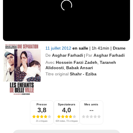
11 juillet 2012
en salle
|
1h 41min
|
Drame
De
Asghar Farhadi
Par
Asghar Farhadi
|
Avec
Hossein Farzi Zadeh
,
Taraneh
Alidoosti
,
Babak Ansari
Titre original
Shahr - Eziba
Presse
Spectateurs
Mes amis
3,8
4,0
--
21 critiques
424 notes, 73 critiques