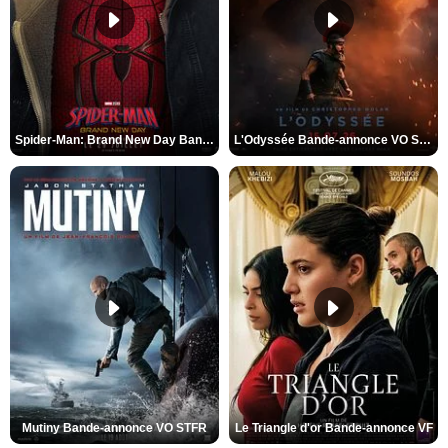
Spider-Man: Brand New Day Bande-annonce VO STFR
L'Odyssée Bande-annonce VO STFR
Mutiny Bande-annonce VO STFR
Le Triangle d'or Bande-annonce VF