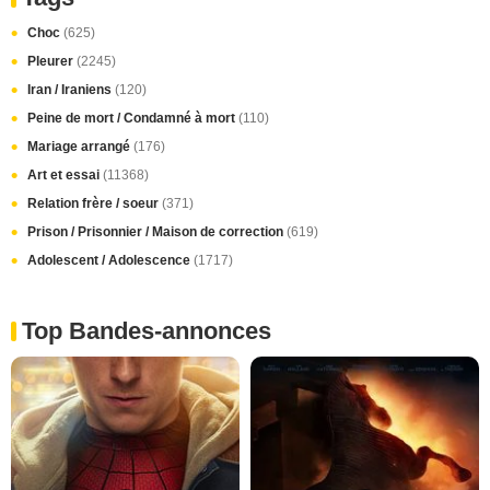
Choc
(625)
Pleurer
(2245)
Iran / Iraniens
(120)
Peine de mort / Condamné à mort
(110)
Mariage arrangé
(176)
Art et essai
(11368)
Relation frère / soeur
(371)
Prison / Prisonnier / Maison de correction
(619)
Adolescent / Adolescence
(1717)
Top Bandes-annonces