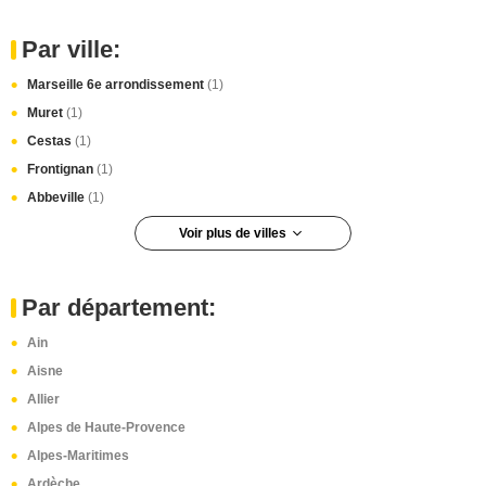
Par ville:
Marseille 6e arrondissement
(1)
Muret
(1)
Cestas
(1)
Frontignan
(1)
Abbeville
(1)
Voir plus de villes
Orsay
(1)
Argenteuil
(1)
Par département:
Marseille
(1)
Ain
Port-Saint-Louis-du-Rhône
(1)
Aisne
Marennes
(1)
Allier
Châlons-en-Champagne
(1)
Alpes de Haute-Provence
Saint-Pierre-des-Nids
(1)
Alpes-Maritimes
Étel
(1)
Ardèche