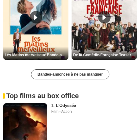
Tarn-et-Garonne
Territoire de Belfort
Val-d'Oise
Val-de-Marne
Var
Vaucluse
Vendée
Les Matins merveilleux Bande-annonce VF
De la Comédie-Française Teaser VF
Vienne
Vosges
Bandes-annonces à ne pas manquer
Yonne
Yvelines
Top films au box office
1.
L'Odyssée
Film - Action