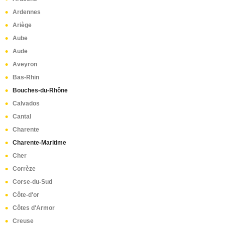
Caluire-et-Cuire
(1)
Ardennes
Ariège
Aube
Aude
Aveyron
Bas-Rhin
Bouches-du-Rhône
Calvados
Cantal
Charente
Charente-Maritime
Cher
Corrèze
Corse-du-Sud
Côte-d'or
Côtes d'Armor
Creuse