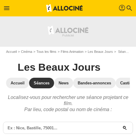
profil
menu
search
Accueil
Cinéma
Tous les films
Films Animation
Les Beaux Jours
Séances Les Beaux Jours
Les Beaux Jours
Accueil
Séances
News
Bandes-annonces
Casting
Localisez-vous pour rechercher une séance projetant ce
film.
Par lieu, code postal ou nom de cinéma :