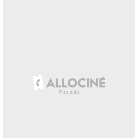
Haute-Loire
Haute-Marne
Haute-Saône
Haute-Savoie
Haute-Vienne
Hautes-Alpes
Hautes-Pyrénées
Hauts-de-Seine
Hérault
Ille-et-Vilaine
Indre
Indre-et-Loire
Isère
Jura
L'Eure-et-Loir
Landes
Loir-et-Cher