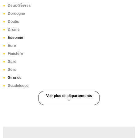
Deux-Sèvres
Dordogne
Doubs
Drôme
Essonne
Eure
Finistère
Gard
Gers
Gironde
Guadeloupe
Voir plus de départements
Guyane
Haut-Rhin
Haute-Corse
Haute-Garonne