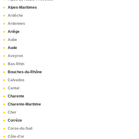
Rostrenen
(1)
Alpes-Maritimes
Quimperlé
(1)
Ardèche
Castanet-Tolosan
(1)
Ardennes
Colomiers
(1)
Ariège
Montréjeau
(1)
Aube
Muret
(1)
Aude
Bordeaux
(1)
Aveyron
Frontignan
(1)
Bas-Rhin
Bouches-du-Rhône
Calvados
Cantal
Charente
Charente-Maritime
Cher
Corrèze
Corse-du-Sud
Côte-d'or