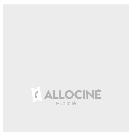
Haute-Corse
Haute-Garonne
Haute-Loire
Haute-Marne
Haute-Saône
Haute-Savoie
Haute-Vienne
Hautes-Alpes
Hautes-Pyrénées
Hauts-de-Seine
Hérault
Ille-et-Vilaine
Indre
Indre-et-Loire
Isère
Jura
L'Eure-et-Loir