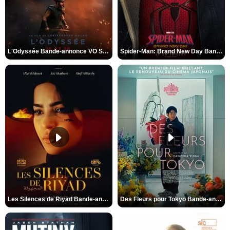
Nord
Oise
Orne
Paris
L'Odyssée Bande-annonce VO STFR
Spider-Man: Brand New Day Bande-annonce VO STFR
Pas-de-Calais
Puy-de-Dôme
Pyrénées Atlantiques
Pyrénées-Orientales
Réunion
Rhône
Saône-et-Loire
Sarthe
Savoie
Seine-et-Marne
Seine-Maritime
Les Silences de Riyad Bande-annonce VO STFR
Des Fleurs pour Tokyo Bande-annonce VO STFR
Seine-Saint-Denis
Somme