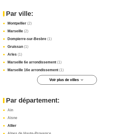
Par ville:
Montpellier
(2)
Marseille
(2)
Dompierre-sur-Besbre
(1)
Gruissan
(1)
Arles
(1)
Marseille 6e arrondissement
(1)
Marseille 16e arrondissement
(1)
Voir plus de villes
Confolens
(1)
Les Mathes
(1)
Par département:
Pons
(1)
Ain
Saint-Pierre-d'Oléron
(1)
Aisne
Saintes
(1)
Allier
Brive-la-Gaillarde
(1)
Alpes de Haute-Provence