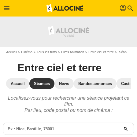
profil
menu
search
Accueil
Cinéma
Tous les films
Films Animation
Entre ciel et terre
Séances Entre ciel et terre
Entre ciel et terre
Accueil
Séances
News
Bandes-annonces
Casting
Localisez-vous pour rechercher une séance projetant ce
film.
Par lieu, code postal ou nom de cinéma :