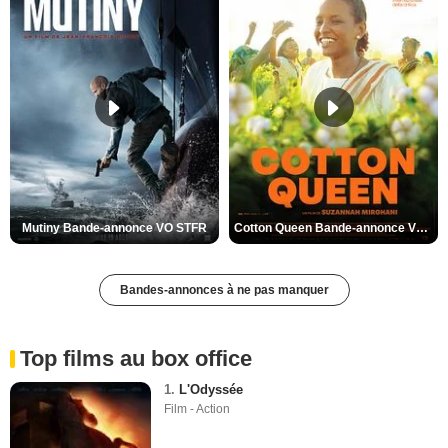
St Pierre et Miquelon
Tarn
Tarn-et-Garonne
Territoire de Belfort
Val-d'Oise
Val-de-Marne
Var
Vaucluse
Vendée
Mutiny Bande-annonce VO STFR
Cotton Queen Bande-annonce VO STFR
Vienne
Vosges
Bandes-annonces à ne pas manquer
Yonne
Yvelines
Top films au box office
1.
L'Odyssée
Film - Action