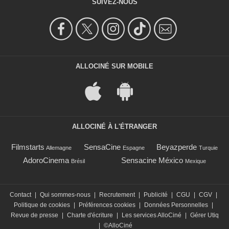
SUIVEZ-NOUS
ALLOCINÉ SUR MOBILE
ALLOCINÉ À L'ÉTRANGER
Filmstarts
SensaCine
Beyazperde
Allemagne
Espagne
Turquie
AdoroCinema
Sensacine México
Brésil
Mexique
Contact
|
Qui sommes-nous
|
Recrutement
|
Publicité
|
CGU
|
CGV
|
Politique de cookies
|
Préférences cookies
|
Données Personnelles
|
Revue de presse
|
Charte d'écriture
|
Les services AlloCiné
|
Gérer Utiq
|
©AlloCiné