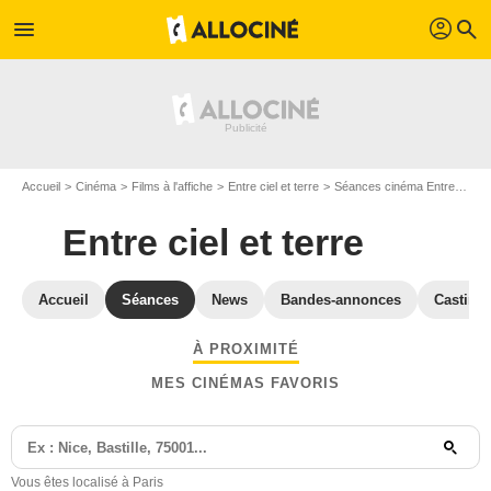
profil
menu
search
Accueil
Cinéma
Films à l'affiche
Entre ciel et terre
Séances cinéma Entre ciel et terre
Entre ciel et terre
Accueil
Séances
News
Bandes-annonces
Casting
À PROXIMITÉ
MES CINÉMAS FAVORIS
Vous êtes localisé à Paris