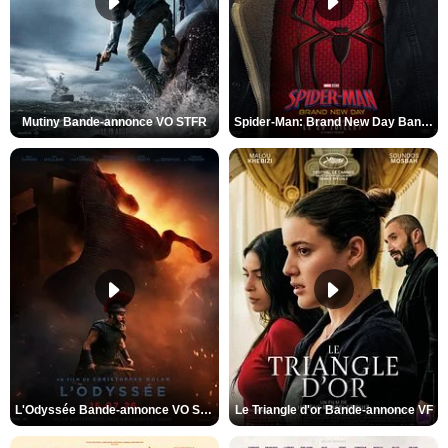
Mutiny Bande-annonce VO STFR
Spider-Man: Brand New Day Bande-annonce VO STFR
L'Odyssée Bande-annonce VO STFR
Le Triangle d'or Bande-annonce VF