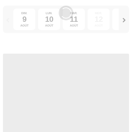
DIM.
LUN.
MAR.
MER.
JEU.
9
10
11
12
13
AOÛT
AOÛT
AOÛT
AOÛT
AOÛT