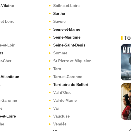
t-Vilaine
Saône-et-Loire
Sarthe
-et-Loire
Savoie
Seine-et-Marne
To
Seine-Maritime
e-et-Loir
Seine-Saint-Denis
es
Somme
et-Cher
St Pierre et Miquelon
Tarn
-Atlantique
Tarn-et-Garonne
t
Territoire de Belfort
Val-d'Oise
t-Garonne
Val-de-Marne
re
Var
-et-Loire
Vaucluse
he
Vendée