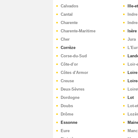
Calvados
Ille-e
Cantal
Indre
Charente
Indre
Charente-Maritime
Isère
Cher
Jura
Corrèze
L'Eur
Corse-du-Sud
Land
Côte-d'or
Loir-
Côtes d'Armor
Loire
Creuse
Loire
Deux-Sèvres
Loire
Dordogne
Lot
Doubs
Lot-e
Drôme
Lozè
Essonne
Maine
Eure
Manc