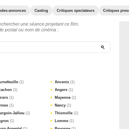
ndes-annonces
Casting
Critiques spectateurs
Critiques pres
echercher une séance projetant ce film.
ode postal ou nom de cinéma :
urnefeuille
(1)
Ancenis
(1)
cachon
(1)
Angers
(1)
ziers
(1)
Mayenne
(1)
nnes
(1)
Nancy
(1)
urgoin-Jallieu
(1)
Thionville
(1)
gron
(1)
Lomme
(1)
urg-Argental
(1)
Bayonne
(1)