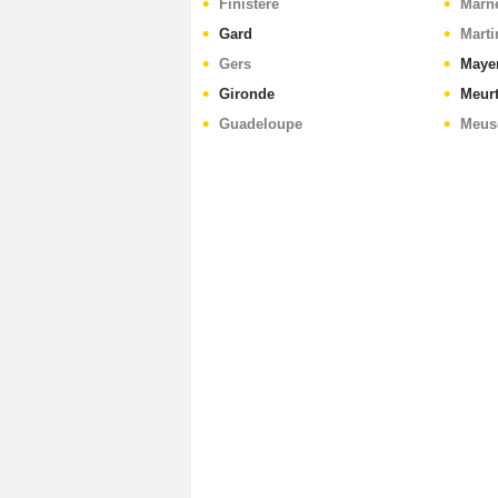
Finistère
Marn
Gard
Marti
Gers
Maye
Gironde
Meurt
Guadeloupe
Meus