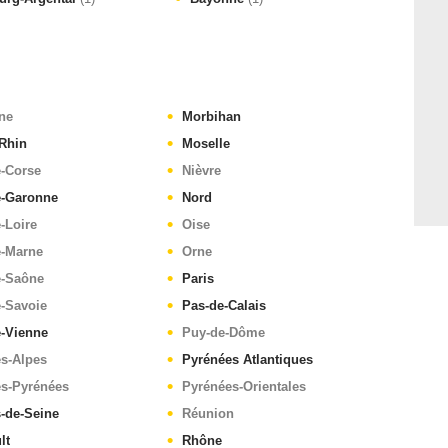
ne
Morbihan
Rhin
Moselle
e-Corse
Nièvre
e-Garonne
Nord
-Loire
Oise
e-Marne
Orne
e-Saône
Paris
-Savoie
Pas-de-Calais
e-Vienne
Puy-de-Dôme
s-Alpes
Pyrénées Atlantiques
es-Pyrénées
Pyrénées-Orientales
-de-Seine
Réunion
lt
Rhône