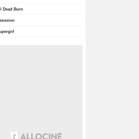
il Dead Burn
session
upergirl