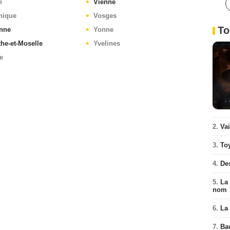
e
Vienne
nique
Vosges
To
nne
Yonne
he-et-Moselle
Yvelines
e
2.
Va
3.
To
4.
De
5.
La 
nom
6.
La 
7.
Ba