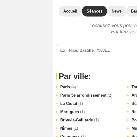
Accueil
Séances
News
Ba
Localisez-vous pour r
Par lieu, c
Par ville:
Paris
(4)
To
Paris 5e arrondissement
(2)
Ar
La Ciotat
(1)
Bé
Martigues
(1)
Re
Brive-la-Gaillarde
(1)
Bo
Nîmes
(1)
Mu
Colomiers
(1)
Bo