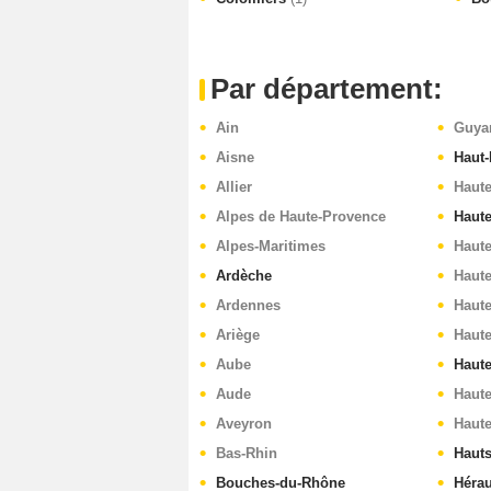
Par département:
Ain
Guya
Aisne
Haut-
Allier
Haut
Alpes de Haute-Provence
Haut
Alpes-Maritimes
Haute
Ardèche
Haut
Ardennes
Haut
Ariège
Haute
Aube
Haut
Aude
Haute
Aveyron
Haut
Bas-Rhin
Hauts
Bouches-du-Rhône
Hérau