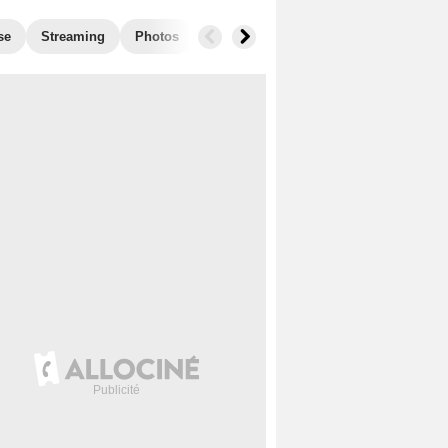
se
Streaming
Photos
Blu-Ray, DVD
Secrets de tournage