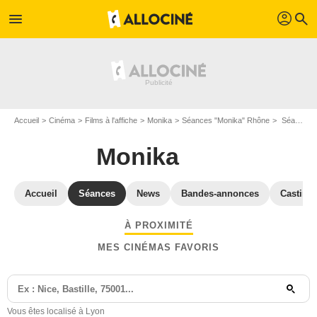
profil
menu
search
Accueil
Cinéma
Films à l'affiche
Monika
Séances "Monika" Rhône
Séances et horaires Monika à Lyon (69000)
Monika
Accueil
Séances
News
Bandes-annonces
Casting
À PROXIMITÉ
MES CINÉMAS FAVORIS
Vous êtes localisé à Lyon