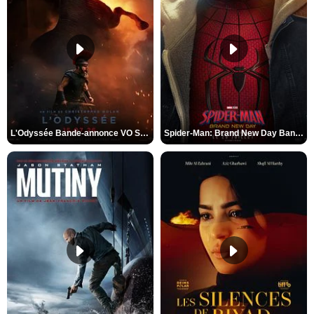
L'Odyssée Bande-annonce VO STFR
Spider-Man: Brand New Day Bande-annonce VO STFR