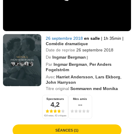
26 septembre 2018
en salle
|
1h 35min
|
Comédie dramatique
Date de reprise
26 septembre 2018
De
Ingmar Bergman
|
Par
Ingmar Bergman
,
Per Anders
Fogelström
Avec
Harriet Andersson
,
Lars Ekborg
,
John Harryson
Titre original
Sommaren med Monika
Spectateurs
Mes amis
4,2
--
414 notes, 42 critiques
SÉANCES (1)