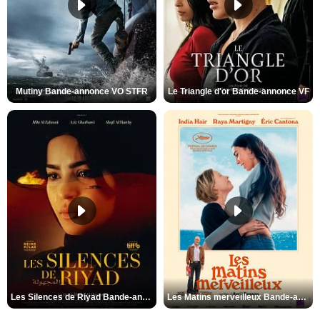
Mutiny Bande-annonce VO STFR
Le Triangle d'or Bande-annonce VF
Les Silences de Riyad Bande-annonce VO STFR
Les Matins merveilleux Bande-annonce VF