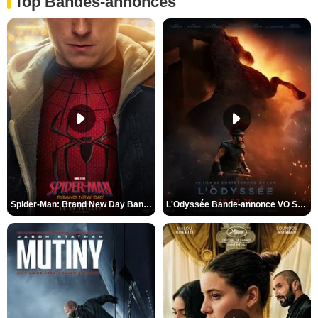
Top Bandes-annonces
Spider-Man: Brand New Day Bande-annonce VO STFR
L'Odyssée Bande-annonce VO STFR