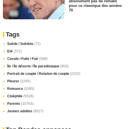
absolument pas de remake
pour ce classique des années
70
Tags
Suède / Suèdois
(72)
Eté
(371)
Cavale / Fuite / Fuir
(589)
Île / Île déserte / Île paradisiaque
(503)
Portrait de couple / Relation de couple
(2102)
Pleurer
(2245)
Romance
(3285)
Cinéphile
(5528)
Parents
(10763)
Jeunes adultes
(9527)