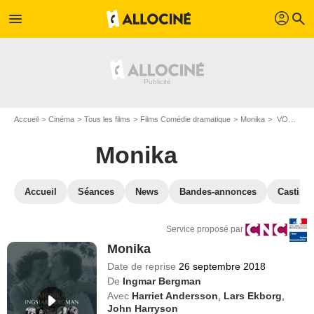
profil
menu
search
Accueil
Cinéma
Tous les films
Films Comédie dramatique
Monika
VOD Monika
Monika
Accueil
Séances
News
Bandes-annonces
Casting
Service proposé par
Monika
Date de reprise
26 septembre 2018
De
Ingmar Bergman
Avec
Harriet Andersson
,
Lars Ekborg
,
John Harryson