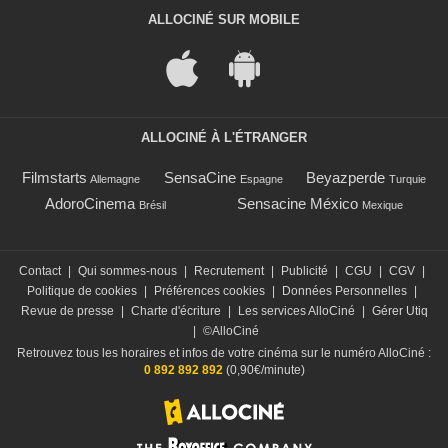
ALLOCINÉ SUR MOBILE
ALLOCINÉ À L'ÉTRANGER
Filmstarts
SensaCine
Beyazperde
Allemagne
Espagne
Turquie
AdoroCinema
Sensacine México
Brésil
Mexique
Contact
|
Qui sommes-nous
|
Recrutement
|
Publicité
|
CGU
|
CGV
|
Politique de cookies
|
Préférences cookies
|
Données Personnelles
|
Revue de presse
|
Charte d'écriture
|
Les services AlloCiné
|
Gérer Utiq
|
©AlloCiné
Retrouvez tous les horaires et infos de votre cinéma sur le numéro AlloCiné :
0 892 892 892
(0,90€/minute)