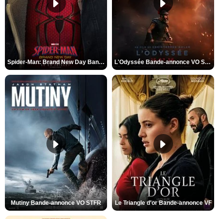
Spider-Man: Brand New Day Bande-annonce VO STFR
L'Odyssée Bande-annonce VO STFR
Mutiny Bande-annonce VO STFR
Le Triangle d'or Bande-annonce VF