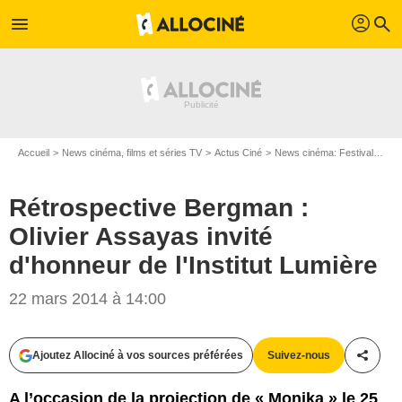
profil
menu
search
Accueil
News cinéma, films et séries TV
Actus Ciné
News cinéma: Festivals
Ré
Rétrospective Bergman :
Olivier Assayas invité
d'honneur de l'Institut Lumière
22 mars 2014 à 14:00
Ajoutez Allociné à vos sources préférées
Suivez-nous
Partag
A l’occasion de la projection de « Monika » le 25