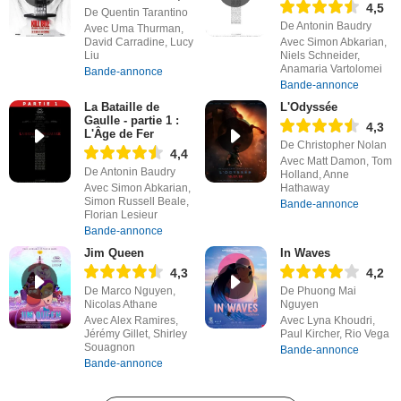
4,5
De Quentin Tarantino
De Antonin Baudry
Avec Uma Thurman,
David Carradine, Lucy
Avec Simon Abkarian,
Liu
Niels Schneider,
Anamaria Vartolomei
Bande-annonce
Bande-annonce
La Bataille de
L'Odyssée
Gaulle - partie 1 :
4,3
L'Âge de Fer
De Christopher Nolan
4,4
Avec Matt Damon, Tom
De Antonin Baudry
Holland, Anne
Avec Simon Abkarian,
Hathaway
Simon Russell Beale,
Bande-annonce
Florian Lesieur
Bande-annonce
Jim Queen
In Waves
4,3
4,2
De Marco Nguyen,
De Phuong Mai
Nicolas Athane
Nguyen
Avec Alex Ramires,
Avec Lyna Khoudri,
Jérémy Gillet, Shirley
Paul Kircher, Rio Vega
Souagnon
Bande-annonce
Bande-annonce