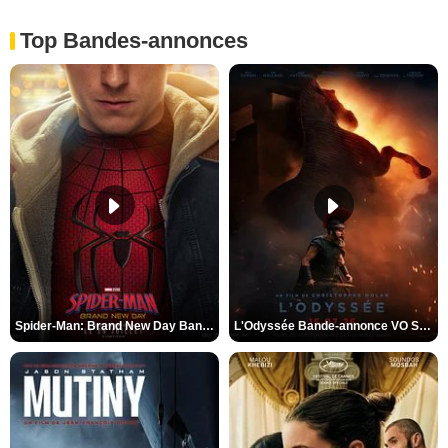
Top Bandes-annonces
Spider-Man: Brand New Day Bande-annonce VO STFR
L'Odyssée Bande-annonce VO STFR