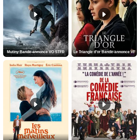
Mutiny Bande-annonce VO STFR
Le Triangle d'or Bande-annonce VF