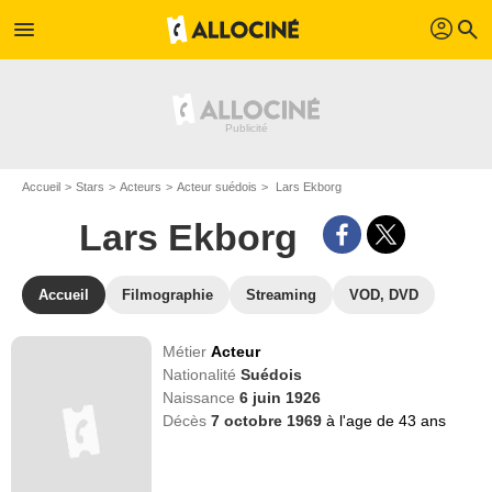
profil
menu
search
Accueil
Stars
Acteurs
Acteur suédois
Lars Ekborg
Lars Ekborg
Accueil
Filmographie
Streaming
VOD, DVD
Métier
Acteur
Nationalité
Suédois
Naissance
6 juin 1926
Décès
7 octobre 1969
à l'age de 43 ans