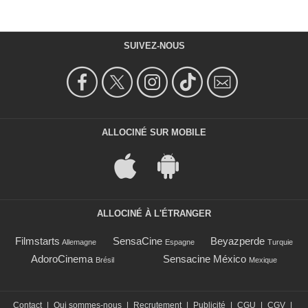
SUIVEZ-NOUS
ALLOCINÉ SUR MOBILE
ALLOCINÉ À L'ÉTRANGER
Filmstarts
SensaCine
Beyazperde
Allemagne
Espagne
Turquie
AdoroCinema
Sensacine México
Brésil
Mexique
Contact
|
Qui sommes-nous
|
Recrutement
|
Publicité
|
CGU
|
CGV
|