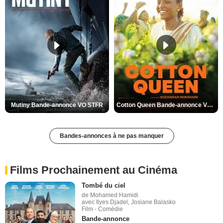
Mutiny Bande-annonce VO STFR
Cotton Queen Bande-annonce VO STFR
Bandes-annonces à ne pas manquer
Films Prochainement au Cinéma
Tombé du ciel
de Mohamed Hamidi
avec Ilyes Djadel, Josiane Balasko
Film - Comédie
Bande-annonce