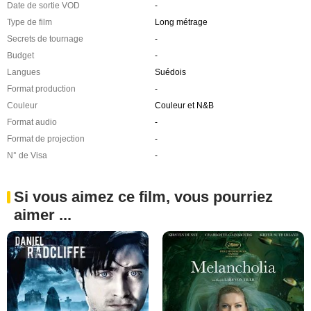
Date de sortie VOD
-
Type de film
Long métrage
Secrets de tournage
-
Budget
-
Langues
Suédois
Format production
-
Couleur
Couleur et N&B
Format audio
-
Format de projection
-
N° de Visa
-
Si vous aimez ce film, vous pourriez
aimer ...