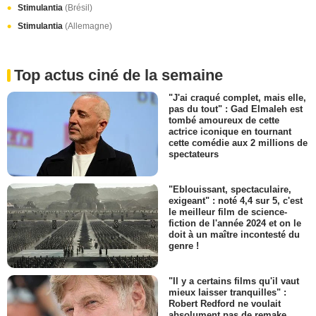
Stimulantia
(Brésil)
Stimulantia
(Allemagne)
Top actus ciné de la semaine
"J'ai craqué complet, mais elle,
pas du tout" : Gad Elmaleh est
tombé amoureux de cette
actrice iconique en tournant
cette comédie aux 2 millions de
spectateurs
"Eblouissant, spectaculaire,
exigeant" : noté 4,4 sur 5, c'est
le meilleur film de science-
fiction de l'année 2024 et on le
doit à un maître incontesté du
genre !
"Il y a certains films qu'il vaut
mieux laisser tranquilles" :
Robert Redford ne voulait
absolument pas de remake