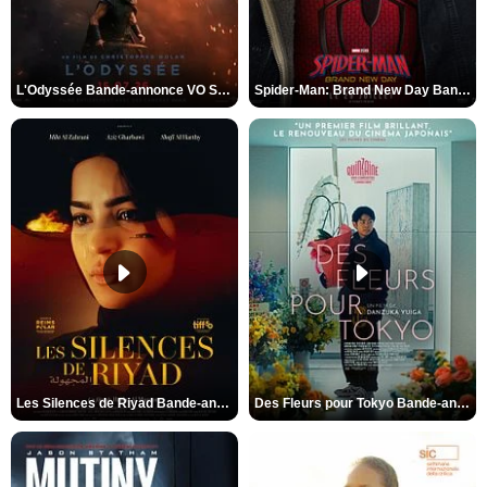
L'Odyssée Bande-annonce VO STFR
Spider-Man: Brand New Day Bande-annonce VO STFR
Les Silences de Riyad Bande-annonce VO STFR
Des Fleurs pour Tokyo Bande-annonce VO STFR