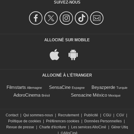
SUIVEZ-NOUS
ALLOCINÉ SUR MOBILE
ALLOCINÉ À L'ÉTRANGER
Filmstarts
SensaCine
Beyazperde
Allemagne
Espagne
Turquie
AdoroCinema
Sensacine México
Brésil
Mexique
Contact
|
Qui sommes-nous
|
Recrutement
|
Publicité
|
CGU
|
CGV
|
Politique de cookies
|
Préférences cookies
|
Données Personnelles
|
Revue de presse
|
Charte d'écriture
|
Les services AlloCiné
|
Gérer Utiq
|
©AlloCiné