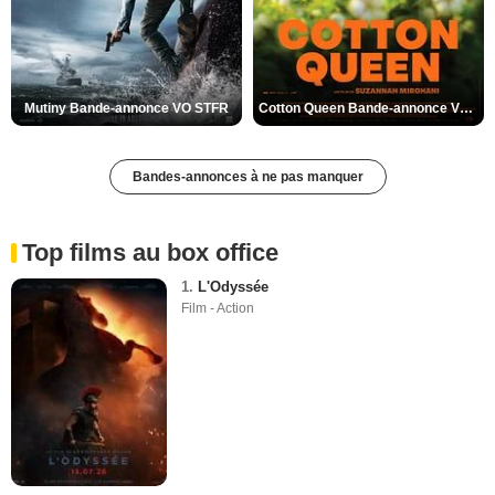
Val-de-Marne
Var
Vaucluse
Vendée
Mutiny Bande-annonce VO STFR
Cotton Queen Bande-annonce VO STFR
Vienne
Vosges
Bandes-annonces à ne pas manquer
Yonne
Yvelines
Top films au box office
1.
L'Odyssée
Film - Action