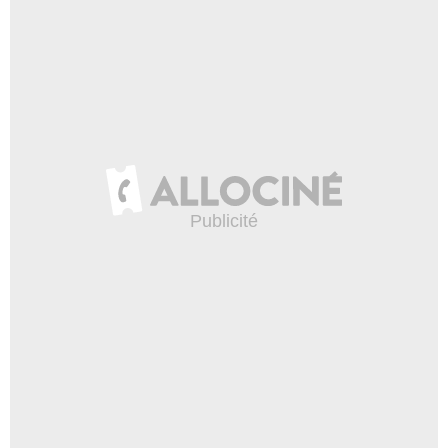
Haute-Savoie
Haute-Vienne
Hautes-Alpes
Hautes-Pyrénées
Hauts-de-Seine
Hérault
Ille-et-Vilaine
Indre
Indre-et-Loire
Isère
Jura
L'Eure-et-Loir
Landes
Loir-et-Cher
Loire
Loire-Atlantique
Loiret