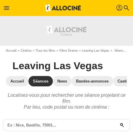
profil
menu
search
Accueil
Cinéma
Tous les films
Films Drame
Leaving Las Vegas
Séances Leaving Las Vegas
Leaving Las Vegas
Accueil
Séances
News
Bandes-annonces
Casting
Localisez-vous pour rechercher une séance projetant ce
film.
Par lieu, code postal ou nom de cinéma :