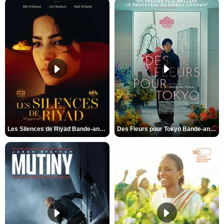
Puy-de-Dôme
Pyrénées Atlantiques
Pyrénées-Orientales
Réunion
Rhône
Saône-et-Loire
Sarthe
Savoie
Seine-et-Marne
Seine-Maritime
Les Silences de Riyad Bande-annonce VO STFR
Des Fleurs pour Tokyo Bande-annonce VO STFR
Seine-Saint-Denis
Somme
St Pierre et Miquelon
Tarn
Tarn-et-Garonne
Territoire de Belfort
Val-d'Oise