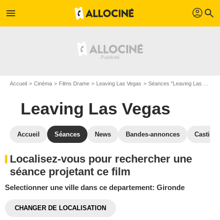
profil
menu
search
Accueil
Cinéma
Films Drame
Leaving Las Vegas
Séances "Leaving Las Vegas"
Leaving Las Vegas
Accueil
Séances
News
Bandes-annonces
Casting
Localisez-vous pour rechercher une
séance projetant ce film
Selectionner une ville dans ce departement: Gironde
CHANGER DE LOCALISATION