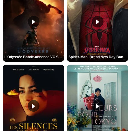
L'Odyssée Bande-annonce VO STFR
Spider-Man: Brand New Day Bande-annonce VO STFR