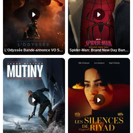
L'Odyssée Bande-annonce VO STFR
Spider-Man: Brand New Day Bande-annonce VO STFR