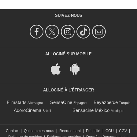
SUIVEZ-NOUS
ALLOCINÉ SUR MOBILE
ALLOCINÉ À L'ÉTRANGER
Filmstarts
SensaCine
Beyazperde
Allemagne
Espagne
Turquie
AdoroCinema
Sensacine México
Brésil
Mexique
Contact
|
Qui sommes-nous
|
Recrutement
|
Publicité
|
CGU
|
CGV
|