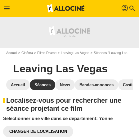
profil
menu
search
Accueil
Cinéma
Films Drame
Leaving Las Vegas
Séances "Leaving Las Vegas"
Leaving Las Vegas
Accueil
Séances
News
Bandes-annonces
Casting
Localisez-vous pour rechercher une
séance projetant ce film
Selectionner une ville dans ce departement: Yonne
CHANGER DE LOCALISATION